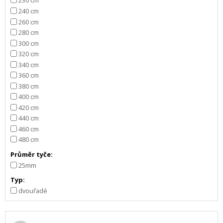
240 cm
260 cm
280 cm
300 cm
320 cm
340 cm
360 cm
380 cm
400 cm
420 cm
440 cm
460 cm
480 cm
Průměr tyče:
25mm
Typ:
dvouřadé