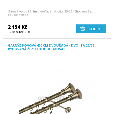
Garnýž kovová 3,8m dvouřadá - dvojitá 25/25 rýhovaná Žezlo
double Mosaz
2 154 Kč
KOUPIT
1 780 Kč bez DPH
GARNÝŽ KOVOVÁ 400 CM DVOUŘADÁ - DVOJITÁ 25/25
RÝHOVANÁ ŽEZLO DOUBLE MOSAZ