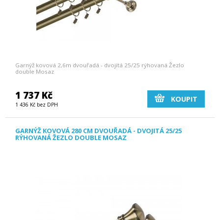
Garnýž kovová 2,6m dvouřadá - dvojitá 25/25 rýhovaná Žezlo
double Mosaz
1 737 Kč
KOUPIT
1 436 Kč bez DPH
GARNÝŽ KOVOVÁ 280 CM DVOUŘADÁ - DVOJITÁ 25/25
RÝHOVANÁ ŽEZLO DOUBLE MOSAZ