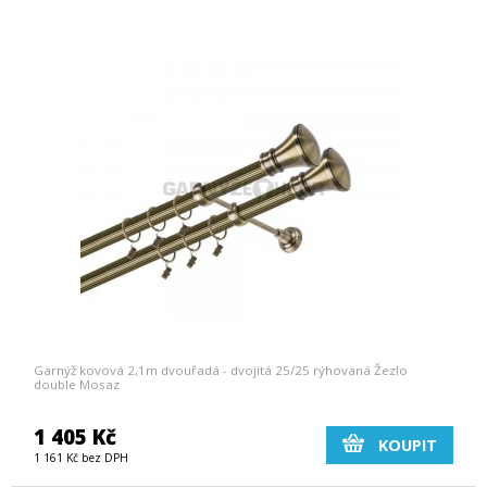
Garnýž kovová 2,1m dvouřadá - dvojitá 25/25 rýhovaná Žezlo
double Mosaz
1 405 Kč
KOUPIT
1 161 Kč bez DPH