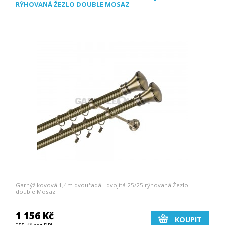
RÝHOVANÁ ŽEZLO DOUBLE MOSAZ
Garnýž kovová 1,4m dvouřadá - dvojitá 25/25 rýhovaná Žezlo
double Mosaz
1 156 Kč
KOUPIT