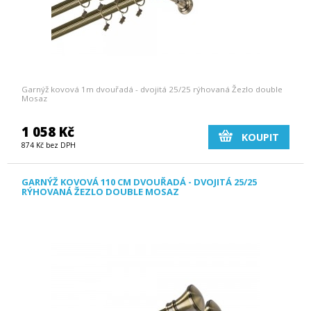
Garnýž kovová 1m dvouřadá - dvojitá 25/25 rýhovaná Žezlo double
Mosaz
1 058 Kč
KOUPIT
874 Kč bez DPH
GARNÝŽ KOVOVÁ 110 CM DVOUŘADÁ - DVOJITÁ 25/25
RÝHOVANÁ ŽEZLO DOUBLE MOSAZ