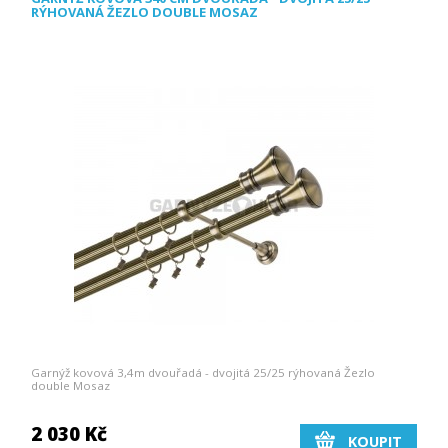
RÝHOVANÁ ŽEZLO DOUBLE MOSAZ
Garnýž kovová 3,4m dvouřadá - dvojitá 25/25 rýhovaná Žezlo
double Mosaz
2 030 Kč
KOUPIT