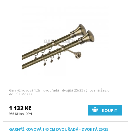
Garnýž kovová 1,3m dvouřadá - dvojitá 25/25 rýhovaná Žezlo
double Mosaz
1 132 Kč
KOUPIT
936 Kč bez DPH
GARNÝŽ KOVOVÁ 140 CM DVOUŘADÁ - DVOJITÁ 25/25