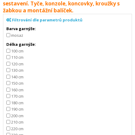
sestavení. Tyče, konzole, koncovky, kroužky s
žabkou a montážní balíček.
Filtrování dle parametrů produktů
Barva garnýže:
mosaz
Délka garnýže:
100 cm
110 cm
120 cm
130 cm
140 cm
150 cm
160 cm
170 cm
180 cm
190 cm
200 cm
210 cm
220 cm
230 cm