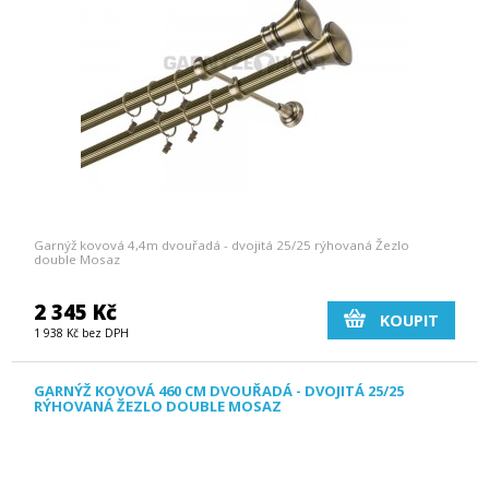
Garnýž kovová 4,4m dvouřadá - dvojitá 25/25 rýhovaná Žezlo
double Mosaz
2 345 Kč
KOUPIT
1 938 Kč bez DPH
GARNÝŽ KOVOVÁ 460 CM DVOUŘADÁ - DVOJITÁ 25/25
RÝHOVANÁ ŽEZLO DOUBLE MOSAZ