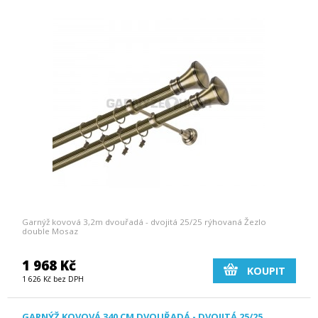
Garnýž kovová 3,2m dvouřadá - dvojitá 25/25 rýhovaná Žezlo
double Mosaz
1 968 Kč
KOUPIT
1 626 Kč bez DPH
GARNÝŽ KOVOVÁ 340 CM DVOUŘADÁ - DVOJITÁ 25/25