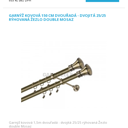
955 Kč bez DPH
GARNÝŽ KOVOVÁ 150 CM DVOUŘADÁ - DVOJITÁ 25/25
RÝHOVANÁ ŽEZLO DOUBLE MOSAZ
Garnýž kovová 1,5m dvouřadá - dvojitá 25/25 rýhovaná Žezlo
double Mosaz