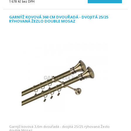
1 678 Kč bez DPH
GARNÝŽ KOVOVÁ 360 CM DVOUŘADÁ - DVOJITÁ 25/25
RÝHOVANÁ ŽEZLO DOUBLE MOSAZ
Garnýž kovová 3,6m dvouřadá - dvojitá 25/25 rýhovaná Žezlo
double Mosaz