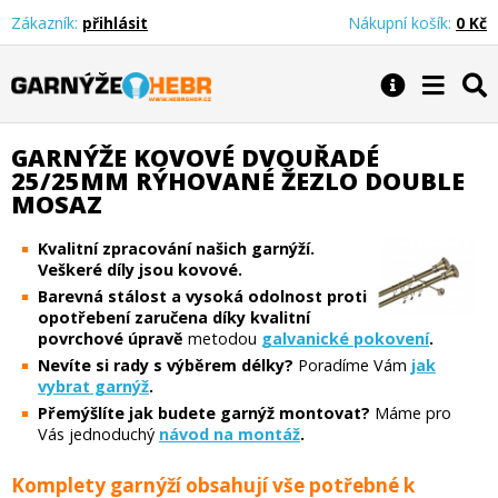
Zákazník:
přihlásit
Nákupní košík:
0 Kč
Garnýže Hebr
GARNÝŽE KOVOVÉ DVOUŘADÉ
25/25MM RÝHOVANÉ ŽEZLO DOUBLE
MOSAZ
Kvalitní zpracování našich garnýží.
Veškeré díly jsou kovové.
Barevná stálost a vysoká odolnost proti
opotřebení zaručena díky kvalitní
povrchové úpravě
metodou
galvanické pokovení
.
Nevíte si rady s výběrem délky?
Poradíme Vám
jak
vybrat garnýž
.
Přemýšlíte jak budete garnýž montovat?
Máme pro
Vás jednoduchý
návod na montáž
.
Komplety garnýží obsahují vše potřebné k