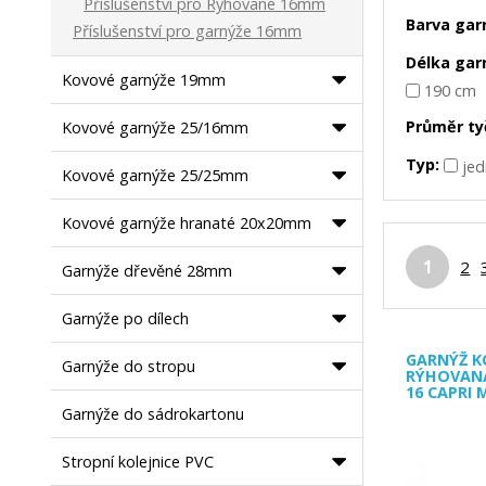
Příslušenství pro Rýhované 16mm
Barva gar
Příslušenství pro garnýže 16mm
Délka gar
Kovové garnýže 19mm
190 cm
Průměr ty
Kovové garnýže 25/16mm
Typ:
je
Kovové garnýže 25/25mm
Kovové garnýže hranaté 20x20mm
1
2
Garnýže dřevěné 28mm
Garnýže po dílech
GARNÝŽ K
Garnýže do stropu
RÝHOVAN
16 CAPRI
Garnýže do sádrokartonu
Stropní kolejnice PVC