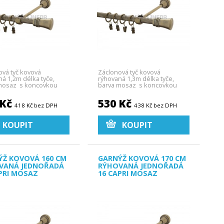
ová tyč kovová
Záclonová tyč kovová
ná 1,2m délka tyče,
rýhovaná 1,3m délka tyče,
mosaz s koncovkou
barva mosaz s koncovkou
Capri.
 Kč
530 Kč
418 Kč bez DPH
438 Kč bez DPH
KOUPIT
KOUPIT
ÝŽ KOVOVÁ 160 CM
GARNÝŽ KOVOVÁ 170 CM
VANÁ JEDNOŘADÁ
RÝHOVANÁ JEDNOŘADÁ
PRI MOSAZ
16 CAPRI MOSAZ