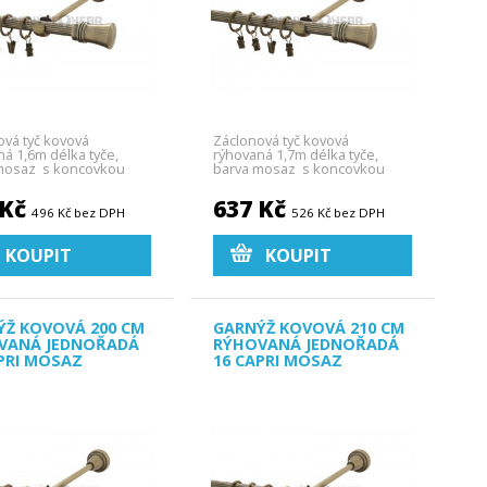
ová tyč kovová
Záclonová tyč kovová
ná 1,6m délka tyče,
rýhovaná 1,7m délka tyče,
mosaz s koncovkou
barva mosaz s koncovkou
Capri.
 Kč
637 Kč
496 Kč bez DPH
526 Kč bez DPH
KOUPIT
KOUPIT
ÝŽ KOVOVÁ 200 CM
GARNÝŽ KOVOVÁ 210 CM
VANÁ JEDNOŘADÁ
RÝHOVANÁ JEDNOŘADÁ
PRI MOSAZ
16 CAPRI MOSAZ