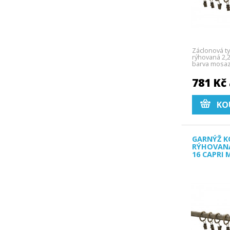
Záclonová t
rýhovaná 2,
barva mosa
Capri.
781 Kč
KO
GARNÝŽ K
RÝHOVAN
16 CAPRI