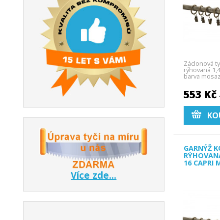
Záclonová t
rýhovaná 1,
barva mosa
Capri.
553 Kč
KO
GARNÝŽ K
RÝHOVAN
16 CAPRI
Více zde...