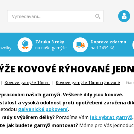
Záruka 3 roky
Doprava zdarma
azníky
na naše garnýže
nad 2499 Kč
ÝŽE KOVOVÉ RÝHOVANÉ JED
|
Kovové garnýže 16mm
|
Kovové garnýže 16mm rýhované
|
Gar
 zpracování našich garnýží. Veškeré díly jsou kovové.
stálost a vysoká odolnost proti opotřebení zaručena dík
etodou
galvanické pokovení
.
i rady s výběrem délky?
Poradíme Vám
jak vybrat garnýž
.
íte jak budete garnýž montovat?
Máme pro Vás jednoduc