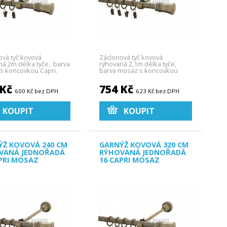
ová tyč kovová
Záclonová tyč kovová
ná 2m délka tyče, barva
rýhovaná 2,1m délka tyče,
s koncovkou Capri.
barva mosaz s koncovkou
Capri.
 Kč
754 Kč
600 Kč bez DPH
623 Kč bez DPH
KOUPIT
KOUPIT
ÝŽ KOVOVÁ 240 CM
GARNÝŽ KOVOVÁ 320 CM
VANÁ JEDNOŘADÁ
RÝHOVANÁ JEDNOŘADÁ
PRI MOSAZ
16 CAPRI MOSAZ