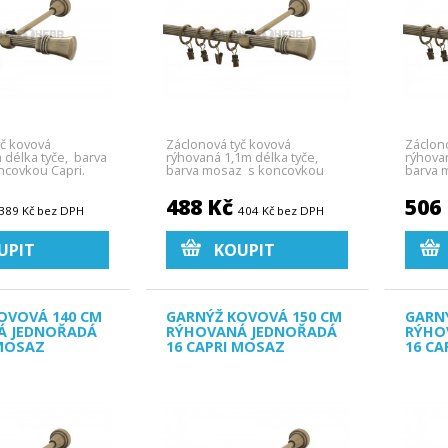
yč kovová
Záclonová tyč kovová
Záclon
 délka tyče, barva
rýhovaná 1,1m délka tyče,
rýhova
covkou Capri.
barva mosaz s koncovkou
barva 
Capri.
Capri.
488 Kč
506
389 Kč bez DPH
404 Kč bez DPH
UPIT
KOUPIT
OVOVÁ 140 CM
GARNÝŽ KOVOVÁ 150 CM
GARN
Á JEDNOŘADÁ
RÝHOVANÁ JEDNOŘADÁ
RÝHO
 MOSAZ
16 CAPRI MOSAZ
16 CA