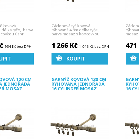
yč kovová
Záclonová tyč kovová
Záclon
 délka tyče, barva
rýhovaná 4,8m délka tyče,
rýhova
covkou Capri.
barva mosaz s koncovkou
mosaz 
Capri.
Kč
1 266 Kč
471
934 Kč bez DPH
1 046 Kč bez DPH
UPIT
KOUPIT
OVOVÁ 120 CM
GARNÝŽ KOVOVÁ 130 CM
GARN
Á JEDNOŘADÁ
RÝHOVANÁ JEDNOŘADÁ
RÝHO
DER MOSAZ
16 CYLINDER MOSAZ
16 CY