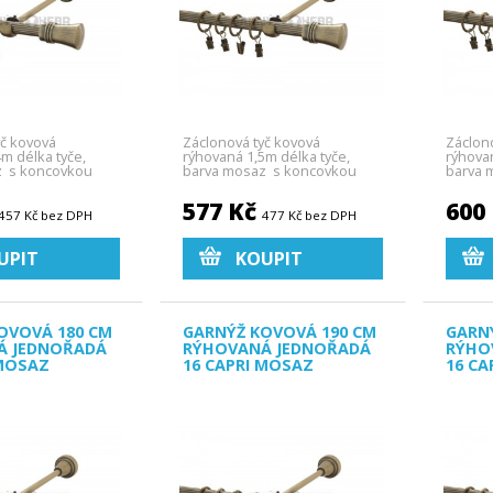
yč kovová
Záclonová tyč kovová
Záclon
4m délka tyče,
rýhovaná 1,5m délka tyče,
rýhova
z s koncovkou
barva mosaz s koncovkou
barva 
Capri.
Capri.
577 Kč
600
457 Kč bez DPH
477 Kč bez DPH
UPIT
KOUPIT
OVOVÁ 180 CM
GARNÝŽ KOVOVÁ 190 CM
GARN
Á JEDNOŘADÁ
RÝHOVANÁ JEDNOŘADÁ
RÝHO
 MOSAZ
16 CAPRI MOSAZ
16 CA