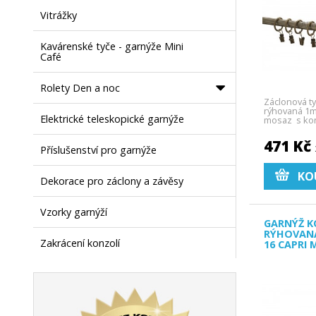
Vitrážky
Kavárenské tyče - garnýže Mini
Café
Rolety Den a noc
Záclonová t
rýhovaná 1m
Elektrické teleskopické garnýže
mosaz s kon
471 Kč
Příslušenství pro garnýže
KO
Dekorace pro záclony a závěsy
Vzorky garnýží
GARNÝŽ K
RÝHOVAN
Zakrácení konzolí
16 CAPRI