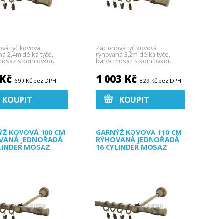
ová tyč kovová
Záclonová tyč kovová
ná 2,4m délka tyče,
rýhovaná 3,2m délka tyče,
mosaz s koncovkou
barva mosaz s koncovkou
Capri.
 Kč
1 003 Kč
690 Kč bez DPH
829 Kč bez DPH
KOUPIT
KOUPIT
ÝŽ KOVOVÁ 100 CM
GARNÝŽ KOVOVÁ 110 CM
VANÁ JEDNOŘADÁ
RÝHOVANÁ JEDNOŘADÁ
LINDER MOSAZ
16 CYLINDER MOSAZ