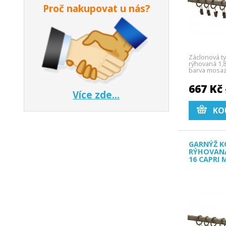
Proč nakupovat u nás?
Záclonová t
rýhovaná 1,
barva mosa
Capri.
667 Kč
Více zde...
KO
GARNÝŽ K
RÝHOVAN
16 CAPRI