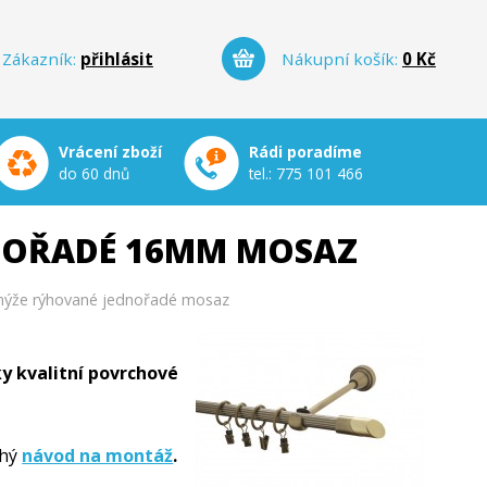
Zákazník:
přihlásit
Nákupní košík:
0 Kč
Vrácení zboží
Rádi poradíme
do 60 dnů
tel.:
775 101 466
NOŘADÉ 16MM MOSAZ
nýže rýhované jednořadé mosaz
y kvalitní povrchové
hý
návod na montáž
.