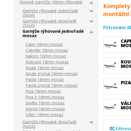
Kovové garnýže 16mm rýhované
Komplety 
Garnýže rýhované jednořadé
montážní 
chrom
Garnýže rýhované dvouřadé
chrom
Filtrování 
Garnýže rýhované jednořadé
mosaz
CAP
Capri 16mm mosaz
MO
Cylinder 16mm mosaz
Kalisto 16mm mosaz
KOU
Koloseo 16mm mosaz
MO
Koule 16mm mosaz
Koule crystal 16mm mosaz
Paola 16mm mosaz
PIZ
Paola crystal 16mm mosaz
Piza 16mm mosaz
Piza II 16mm mosaz
Sevilla 16mm mosaz
VÁL
MO
Sigma 16mm mosaz
Válec 16mm mosaz
Garnýže rýhované dvouřadé
mosaz
Filtrov