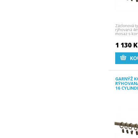
Záclonová t
rýhovaná 4m
mosaz s kon
1 130 
KO
GARNÝŽ K
RÝHOVAN
16 CYLIN