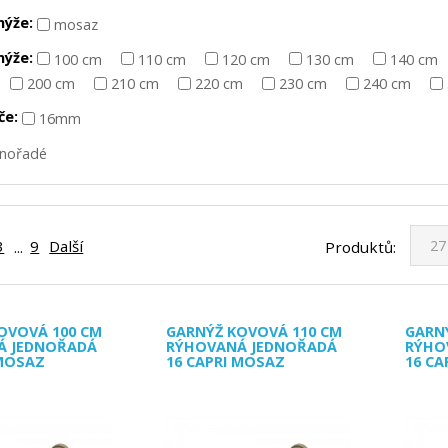
nýže:
mosaz
nýže:
100 cm
110 cm
120 cm
130 cm
140 cm
200 cm
210 cm
220 cm
230 cm
240 cm
če:
16mm
dnořadé
3
9
Další
Produktů:
...
OVOVÁ 100 CM
GARNÝŽ KOVOVÁ 110 CM
GARN
Á JEDNOŘADÁ
RÝHOVANÁ JEDNOŘADÁ
RÝHO
 MOSAZ
16 CAPRI MOSAZ
16 CA