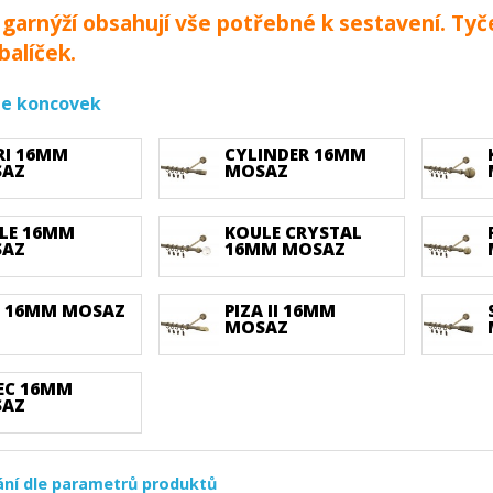
garnýží obsahují vše potřebné k sestavení. Tyč
balíček.
dle koncovek
RI 16MM
CYLINDER 16MM
SAZ
MOSAZ
LE 16MM
KOULE CRYSTAL
SAZ
16MM MOSAZ
A 16MM MOSAZ
PIZA II 16MM
MOSAZ
EC 16MM
SAZ
ání dle parametrů produktů