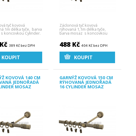
ová tyč kovová
Záclonová tyč kovová
ná 1m délka tyče, barva
rýhovaná 1,1m délka tyče,
s koncovkou Cylinder.
barva mosaz s koncovkou
Cylinder.
 Kč
488 Kč
389 Kč bez DPH
404 Kč bez DPH
KOUPIT
KOUPIT
ÝŽ KOVOVÁ 140 CM
GARNÝŽ KOVOVÁ 150 CM
VANÁ JEDNOŘADÁ
RÝHOVANÁ JEDNOŘADÁ
LINDER MOSAZ
16 CYLINDER MOSAZ