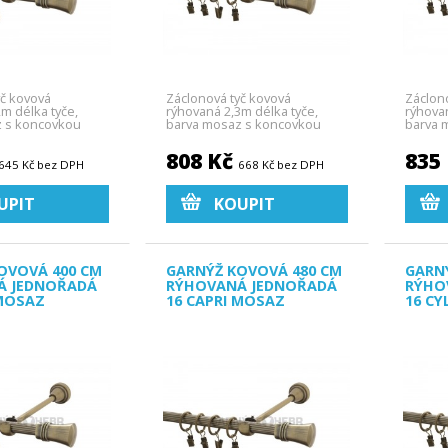
yč kovová
Záclonová tyč kovová
Záclon
2m délka tyče,
rýhovaná 2,3m délka tyče,
rýhova
z s koncovkou
barva mosaz s koncovkou
barva 
Capri.
Capri.
808 Kč
835
645 Kč bez DPH
668 Kč bez DPH
UPIT
KOUPIT
OVOVÁ 400 CM
GARNÝŽ KOVOVÁ 480 CM
GARN
Á JEDNOŘADÁ
RÝHOVANÁ JEDNOŘADÁ
RÝHO
 MOSAZ
16 CAPRI MOSAZ
16 CY