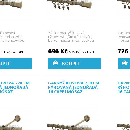
yč kovová
Záclonová tyč kovová
Záclon
8m délka tyče,
rýhovaná 1,9m délka tyče,
rýhova
z s koncovkou
barva mosaz s koncovkou
mosaz 
Capri.
696 Kč
726
551 Kč bez DPH
575 Kč bez DPH
UPIT
KOUPIT
OVOVÁ 220 CM
GARNÝŽ KOVOVÁ 230 CM
GARN
Á JEDNOŘADÁ
RÝHOVANÁ JEDNOŘADÁ
RÝHO
 MOSAZ
16 CAPRI MOSAZ
16 CA