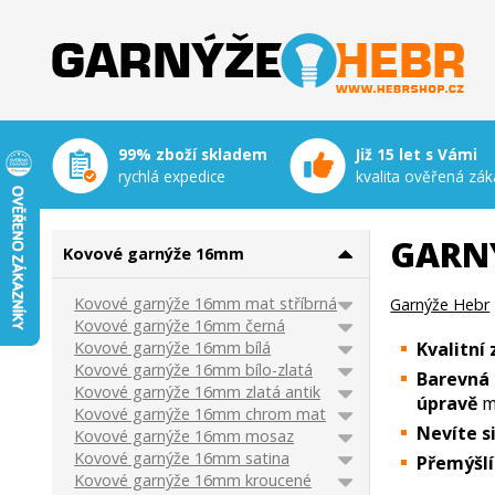
Garnýže Hebr
99% zboží skladem
Již 15 let s Vámi
rychlá expedice
kvalita ověřená zák
GARN
Kovové garnýže 16mm
Kovové garnýže 16mm mat stříbrná
Garnýže Hebr
Kovové garnýže 16mm černá
Kovové garnýže 16mm bílá
Kvalitní
Kovové garnýže 16mm bílo-zlatá
Barevná 
Kovové garnýže 16mm zlatá antik
úpravě
m
Kovové garnýže 16mm chrom mat
Nevíte s
Kovové garnýže 16mm mosaz
Kovové garnýže 16mm satina
Přemýšl
Kovové garnýže 16mm kroucené