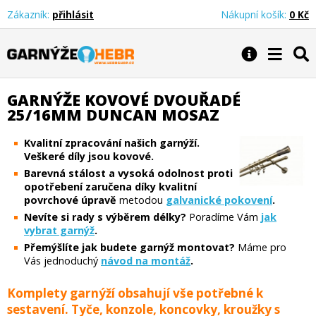
Zákazník:
přihlásit
Nákupní košík:
0 Kč
Garnýže Hebr
GARNÝŽE KOVOVÉ DVOUŘADÉ
25/16MM DUNCAN MOSAZ
Kvalitní zpracování našich garnýží.
Veškeré díly jsou kovové.
Barevná stálost a vysoká odolnost proti
opotřebení zaručena díky kvalitní
povrchové úpravě
metodou
galvanické pokovení
.
Nevíte si rady s výběrem délky?
Poradíme Vám
jak
vybrat garnýž
.
Přemýšlíte jak budete garnýž montovat?
Máme pro
Vás jednoduchý
návod na montáž
.
Komplety garnýží obsahují vše potřebné k
sestavení. Tyče, konzole, koncovky, kroužky s