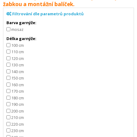
žabkou a montážní balíček.
Filtrování dle parametrů produktů
Barva garnýže:
mosaz
Délka garnýže:
100 cm
110 cm
120 cm
130 cm
140 cm
150 cm
160 cm
170 cm
180 cm
190 cm
200 cm
210 cm
220 cm
230 cm