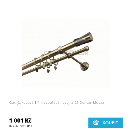
Garnýž kovová 1,4m dvouřadá - dvojitá 25 Duncan Mosaz
1 001 Kč
KOUPIT
827 Kč bez DPH