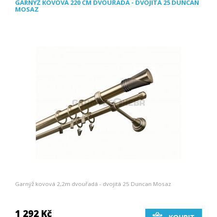
GARNÝŽ KOVOVÁ 220 CM DVOUŘADÁ - DVOJITÁ 25 DUNCAN
MOSAZ
Garnýž kovová 2,2m dvouřadá - dvojitá 25 Duncan Mosaz
1 292 Kč