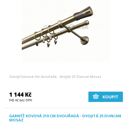
Garnýž kovová 2m dvouřadá - dvojitá 25 Duncan Mosaz
1 144 Kč
KOUPIT
945 Kč bez DPH
GARNÝŽ KOVOVÁ 210 CM DVOUŘADÁ - DVOJITÁ 25 DUNCAN
MOSAZ