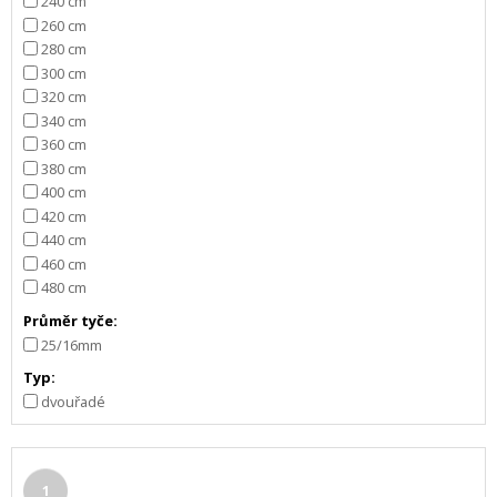
240 cm
260 cm
280 cm
300 cm
320 cm
340 cm
360 cm
380 cm
400 cm
420 cm
440 cm
460 cm
480 cm
Průměr tyče:
25/16mm
Typ:
dvouřadé
1