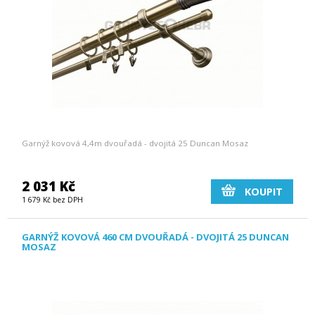
Garnýž kovová 4,4m dvouřadá - dvojitá 25 Duncan Mosaz
2 031 Kč
KOUPIT
1 679 Kč bez DPH
GARNÝŽ KOVOVÁ 460 CM DVOUŘADÁ - DVOJITÁ 25 DUNCAN
MOSAZ