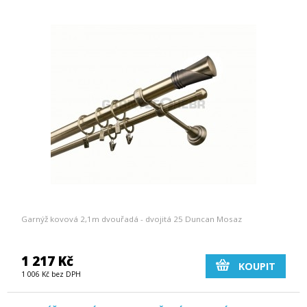
Garnýž kovová 2,1m dvouřadá - dvojitá 25 Duncan Mosaz
1 217 Kč
KOUPIT
1 006 Kč bez DPH