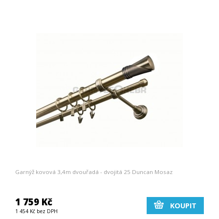
Garnýž kovová 3,4m dvouřadá - dvojitá 25 Duncan Mosaz
1 759 Kč
KOUPIT
1 454 Kč bez DPH