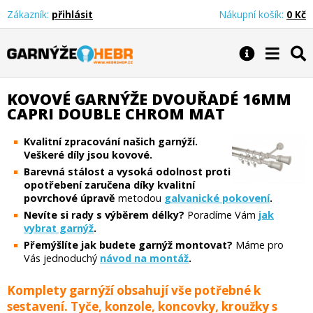
Zákazník:
přihlásit
Nákupní košík:
0 Kč
Garnýže Hebr
KOVOVÉ GARNÝŽE DVOUŘADÉ 16MM
CAPRI DOUBLE CHROM MAT
Kvalitní zpracování našich garnýží.
Veškeré díly jsou kovové.
Barevná stálost a vysoká odolnost proti
opotřebení zaručena díky kvalitní
povrchové úpravě
metodou
galvanické pokovení
.
Nevíte si rady s výběrem délky?
Poradíme Vám
jak
vybrat garnýž
.
Přemýšlíte jak budete garnýž montovat?
Máme pro
Vás jednoduchý
návod na montáž
.
Komplety garnýží obsahují vše potřebné k
sestavení. Tyče, konzole, koncovky, kroužky s