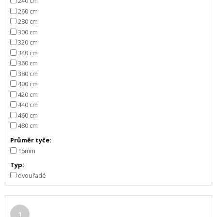
240 cm
260 cm
280 cm
300 cm
320 cm
340 cm
360 cm
380 cm
400 cm
420 cm
440 cm
460 cm
480 cm
Průměr tyče:
16mm
Typ:
dvouřadé
1