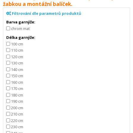
žabkou a montážní balíček.
Filtrování dle parametrů produktů
Barva garnýže:
chrom mat
Délka garnýže:
100 cm
110 cm
120 cm
130 cm
140 cm
150 cm
160 cm
170 cm
180 cm
190 cm
200 cm
210 cm
220 cm
230 cm