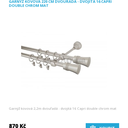
GARNÝŽ KOVOVÁ 220 CM DVOUŘADÁ - DVOJITÁ 16 CAPRI
DOUBLE CHROM MAT
Garnýž kovová 2,2m dvouřadá - dvojitá 16 Capri double chrom mat
870 Kč