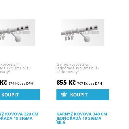
 kovová 2,4m
Garnýž kovová 2,6m
dá 19 Sigma bílá /
jednořadá 19 Sigma bílá /
vá tyč
záclonová tyč
 Kč
855 Kč
674 Kč bez DPH
707 Kč bez DPH
KOUPIT
KOUPIT
ÝŽ KOVOVÁ 320 CM
GARNÝŽ KOVOVÁ 340 CM
OŘADÁ 19 SIGMA
JEDNOŘADÁ 19 SIGMA
BÍLÁ