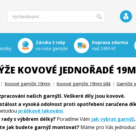
Záruka 3 roky
Doprava zdarma
azníky
na naše garnýže
nad 2499 Kč
ÝŽE KOVOVÉ JEDNOŘADÉ 19M
|
Kovové garnýže 19mm
|
Kovové garnýže 19mm bílá
|
Garnýže 
 zpracování našich garnýží. Veškeré díly jsou kovové.
stálost a vysoká odolnost proti opotřebení zaručena dík
etodou
práškové lakování
.
i rady s výběrem délky?
Poradíme Vám
jak vybrat garnýž
.
íte jak budete garnýž montovat?
Máme pro Vás jednoduc