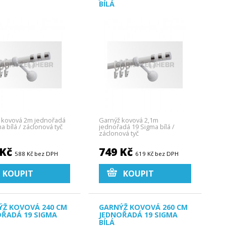
BÍLÁ
 kovová 2m jednořadá
Garnýž kovová 2,1m
a bílá / záclonová tyč
jednořadá 19 Sigma bílá /
záclonová tyč
 Kč
749 Kč
588 Kč bez DPH
619 Kč bez DPH
KOUPIT
KOUPIT
ÝŽ KOVOVÁ 240 CM
GARNÝŽ KOVOVÁ 260 CM
OŘADÁ 19 SIGMA
JEDNOŘADÁ 19 SIGMA
BÍLÁ