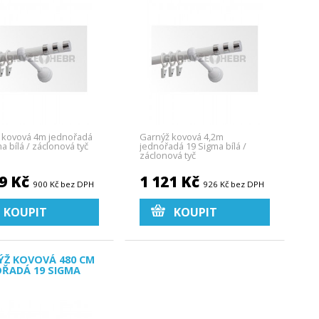
 kovová 4m jednořadá
Garnýž kovová 4,2m
a bílá / záclonová tyč
jednořadá 19 Sigma bílá /
záclonová tyč
89 Kč
1 121 Kč
900 Kč bez DPH
926 Kč bez DPH
KOUPIT
KOUPIT
ÝŽ KOVOVÁ 480 CM
OŘADÁ 19 SIGMA