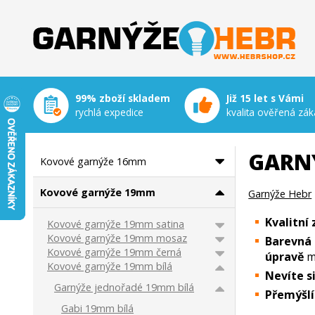
Garnýže Hebr
99% zboží skladem
Již 15 let s Vámi
rychlá expedice
kvalita ověřená zák
GARN
Kovové garnýže 16mm
Kovové garnýže 19mm
Garnýže Hebr
Kvalitní
Kovové garnýže 19mm satina
Kovové garnýže 19mm mosaz
Barevná 
Kovové garnýže 19mm černá
úpravě
m
Kovové garnýže 19mm bílá
Nevíte s
Garnýže jednořadé 19mm bílá
Přemýšl
Gabi 19mm bílá