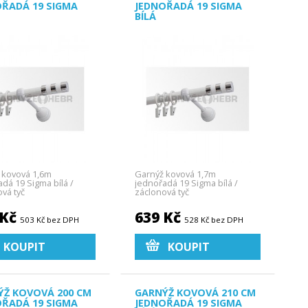
OŘADÁ 19 SIGMA
JEDNOŘADÁ 19 SIGMA
BÍLÁ
 kovová 1,6m
Garnýž kovová 1,7m
dá 19 Sigma bílá /
jednořadá 19 Sigma bílá /
vá tyč
záclonová tyč
 Kč
639 Kč
503 Kč bez DPH
528 Kč bez DPH
KOUPIT
KOUPIT
ÝŽ KOVOVÁ 200 CM
GARNÝŽ KOVOVÁ 210 CM
OŘADÁ 19 SIGMA
JEDNOŘADÁ 19 SIGMA