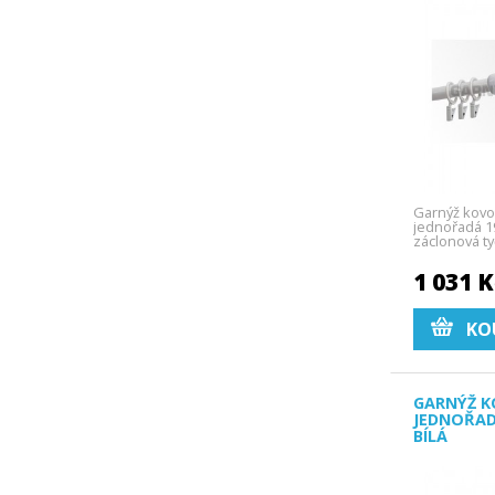
Garnýž kovo
jednořadá 19
záclonová ty
1 031 
KO
GARNÝŽ K
JEDNOŘAD
BÍLÁ