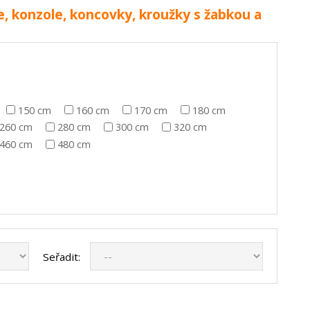
e, konzole, koncovky, kroužky s žabkou a
150 cm
160 cm
170 cm
180 cm
260 cm
280 cm
300 cm
320 cm
460 cm
480 cm
Seřadit: