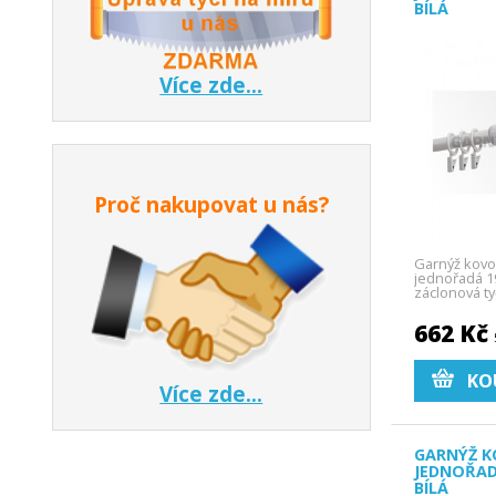
BÍLÁ
Více zde...
Proč nakupovat u nás?
Garnýž kovo
jednořadá 19
záclonová ty
662 Kč
KO
Více zde...
GARNÝŽ K
JEDNOŘAD
BÍLÁ