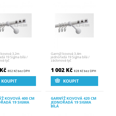
 kovová 3,2m
Garnýž kovová 3,4m
dá 19 Sigma bílá /
jednořadá 19 Sigma bílá /
vá tyč
záclonová tyč
 Kč
1 002 Kč
802 Kč bez DPH
828 Kč bez DPH
KOUPIT
KOUPIT
ÝŽ KOVOVÁ 400 CM
GARNÝŽ KOVOVÁ 420 CM
OŘADÁ 19 SIGMA
JEDNOŘADÁ 19 SIGMA
BÍLÁ