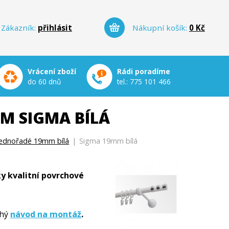
Zákazník:
přihlásit
Nákupní košík:
0 Kč
Vrácení zboží
Rádi poradíme
do 60 dnů
tel.:
775 101 466
M SIGMA BÍLÁ
jednořadé 19mm bílá
|
Sigma 19mm bílá
y kvalitní povrchové
hý
návod na montáž
.