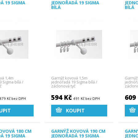
Á 19 SIGMA
JEDNOŘADÁ 19 SIGMA
JEDN
BÍLÁ
BÍLÁ
vá 1,4m
Garnýž kovová 1,5m
Garnýž
 Sigma bílá /
jednořadá 19 Sigma bílá /
jednořa
č
záclonová tyč
záclono
594 Kč
609
479 Kč bez DPH
491 Kč bez DPH
UPIT
KOUPIT
OVOVÁ 180 CM
GARNÝŽ KOVOVÁ 190 CM
GARN
Á 19 SIGMA
JEDNOŘADÁ 19 SIGMA
JEDN