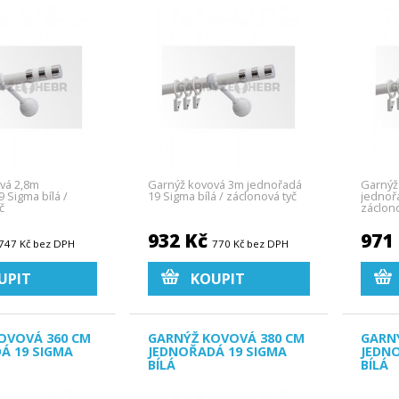
vá 2,8m
Garnýž kovová 3m jednořadá
Garnýž
 Sigma bílá /
19 Sigma bílá / záclonová tyč
jednořa
č
záclono
932 Kč
971
747 Kč bez DPH
770 Kč bez DPH
UPIT
KOUPIT
OVOVÁ 360 CM
GARNÝŽ KOVOVÁ 380 CM
GARN
Á 19 SIGMA
JEDNOŘADÁ 19 SIGMA
JEDN
BÍLÁ
BÍLÁ