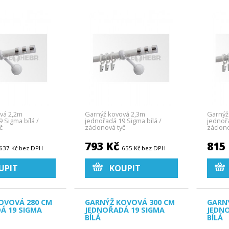
vá 2,2m
Garnýž kovová 2,3m
Garnýž
 Sigma bílá /
jednořadá 19 Sigma bílá /
jednořa
č
záclonová tyč
záclono
793 Kč
815
637 Kč bez DPH
655 Kč bez DPH
UPIT
KOUPIT
OVOVÁ 280 CM
GARNÝŽ KOVOVÁ 300 CM
GARN
Á 19 SIGMA
JEDNOŘADÁ 19 SIGMA
JEDN
BÍLÁ
BÍLÁ