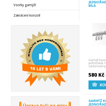
JEDNOŘAD
Vzorky garnýží
BÍLÁ
Zakrácení konzolí
Garnýž kovo
jednořadá 19
záclonová ty
580 Kč
KO
GARNÝŽ K
JEDNOŘAD