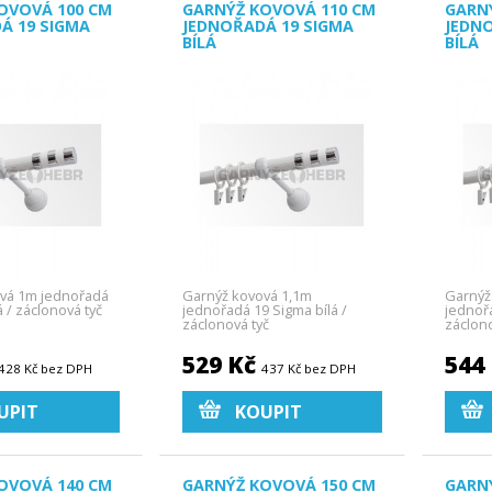
OVOVÁ 100 CM
GARNÝŽ KOVOVÁ 110 CM
GARN
Á 19 SIGMA
JEDNOŘADÁ 19 SIGMA
JEDN
BÍLÁ
BÍLÁ
vá 1m jednořadá
Garnýž kovová 1,1m
Garnýž
á / záclonová tyč
jednořadá 19 Sigma bílá /
jednořa
záclonová tyč
záclono
529 Kč
544
428 Kč bez DPH
437 Kč bez DPH
UPIT
KOUPIT
OVOVÁ 140 CM
GARNÝŽ KOVOVÁ 150 CM
GARN