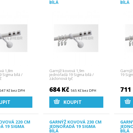
BÍLÁ
BÍLÁ
vá 1,8m
Garnýž kovová 1,9m
Garnýž
 Sigma bílá /
jednořadá 19 Sigma bílá /
19 Sigm
č
záclonová tyč
684 Kč
711
547 Kč bez DPH
565 Kč bez DPH
UPIT
KOUPIT
OVOVÁ 220 CM
GARNÝŽ KOVOVÁ 230 CM
GARN
Á 19 SIGMA
JEDNOŘADÁ 19 SIGMA
JEDN
BÍLÁ
BÍLÁ