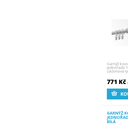
Garnýž kovo
jednořadá 19
záclonová ty
771 Kč
KO
GARNÝŽ K
JEDNOŘAD
BÍLÁ