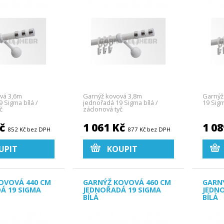
vá 3,6m
Garnýž kovová 3,8m
Garnýž
 Sigma bílá /
jednořadá 19 Sigma bílá /
19 Sigm
č
záclonová tyč
Kč
1 061 Kč
1 0
852 Kč bez DPH
877 Kč bez DPH
UPIT
KOUPIT
OVOVÁ 440 CM
GARNÝŽ KOVOVÁ 460 CM
GARN
Á 19 SIGMA
JEDNOŘADÁ 19 SIGMA
JEDN
BÍLÁ
BÍLÁ