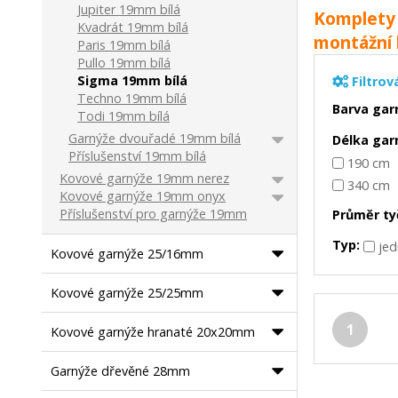
Jupiter 19mm bílá
Komplety 
Kvadrát 19mm bílá
montážní 
Paris 19mm bílá
Pullo 19mm bílá
Sigma 19mm bílá
Filtrov
Techno 19mm bílá
Barva gar
Todi 19mm bílá
Garnýže dvouřadé 19mm bílá
Délka gar
Příslušenství 19mm bílá
190 cm
Kovové garnýže 19mm nerez
340 cm
Kovové garnýže 19mm onyx
Příslušenství pro garnýže 19mm
Průměr ty
Typ:
je
Kovové garnýže 25/16mm
Kovové garnýže 25/25mm
1
Kovové garnýže hranaté 20x20mm
Garnýže dřevěné 28mm