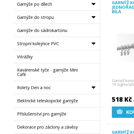
GARNÝŽ K
Garnýže po dílech
JEDNOŘAD
BÍLÁ
Garnýže do stropu
Garnýže do sádrokartonu
Stropní kolejnice PVC
Vitrážky
Kavárenské tyče - garnýže Mini
Café
Garnýž kovo
19 Sigma bíl
Rolety Den a noc
518 Kč
Elektrické teleskopické garnýže
KO
Příslušenství pro garnýže
Dekorace pro záclony a závěsy
GARNÝŽ K