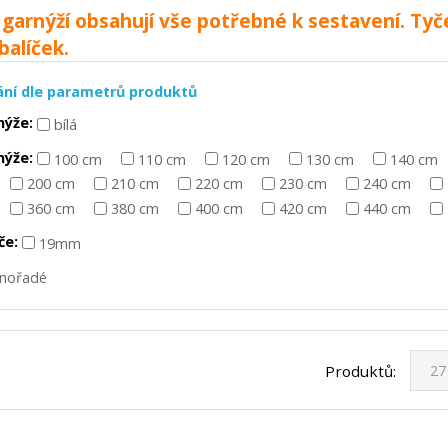
garnýží obsahují vše potřebné k sestavení. Tyč
balíček.
ání dle parametrů produktů
nýže:
bílá
nýže:
100 cm
110 cm
120 cm
130 cm
140 cm
200 cm
210 cm
220 cm
230 cm
240 cm
360 cm
380 cm
400 cm
420 cm
440 cm
če:
19mm
dnořadé
Produktů: