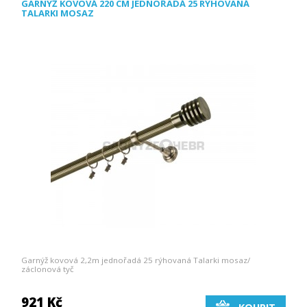
GARNÝŽ KOVOVÁ 220 CM JEDNOŘADÁ 25 RÝHOVANÁ
TALARKI MOSAZ
Garnýž kovová 2,2m jednořadá 25 rýhovaná Talarki mosaz/
záclonová tyč
921 Kč