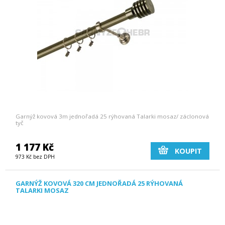
Garnýž kovová 3m jednořadá 25 rýhovaná Talarki mosaz/ záclonová
tyč
1 177 Kč
KOUPIT
973 Kč bez DPH
GARNÝŽ KOVOVÁ 320 CM JEDNOŘADÁ 25 RÝHOVANÁ
TALARKI MOSAZ