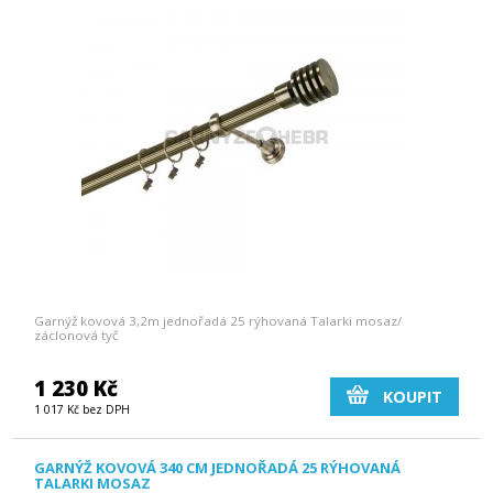
Garnýž kovová 3,2m jednořadá 25 rýhovaná Talarki mosaz/
záclonová tyč
1 230 Kč
KOUPIT
1 017 Kč bez DPH
GARNÝŽ KOVOVÁ 340 CM JEDNOŘADÁ 25 RÝHOVANÁ
TALARKI MOSAZ