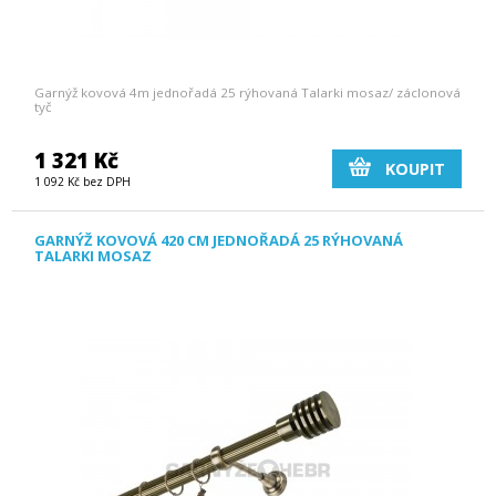
Garnýž kovová 4m jednořadá 25 rýhovaná Talarki mosaz/ záclonová
tyč
1 321 Kč
KOUPIT
1 092 Kč bez DPH
GARNÝŽ KOVOVÁ 420 CM JEDNOŘADÁ 25 RÝHOVANÁ
TALARKI MOSAZ