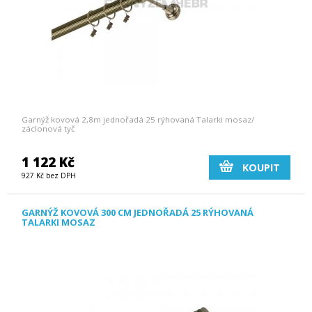
Garnýž kovová 2,8m jednořadá 25 rýhovaná Talarki mosaz/
záclonová tyč
1 122 Kč
KOUPIT
927 Kč bez DPH
GARNÝŽ KOVOVÁ 300 CM JEDNOŘADÁ 25 RÝHOVANÁ
TALARKI MOSAZ