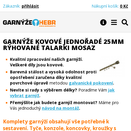
Zákazník:
přihlásit
Nákupní košík:
0 Kč
Garnýže Hebr
GARNÝŽE KOVOVÉ JEDNOŘADÉ 25MM
RÝHOVANÉ TALARKI MOSAZ
Kvalitní zpracování našich garnýží.
Veškeré díly jsou kovové.
Barevná stálost a vysoká odolnost proti
opotřebení zaručena díky kvalitní
povrchové úpravě
metodou
galvanické pokovení
.
Nevíte si rady s výběrem délky?
Poradíme Vám
jak
vybrat garnýž
.
Přemýšlíte jak budete garnýž montovat?
Máme pro
Vás jednoduchý
návod na montáž
.
Komplety garnýží obsahují vše potřebné k
sestavení. Tyče, konzole, koncovky, kroužky s