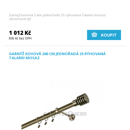
Garnýž kovová 2,4m jednořadá 25 rýhovaná Talarki mosaz/
záclonová tyč
1 012 Kč
KOUPIT
836 Kč bez DPH
GARNÝŽ KOVOVÁ 260 CM JEDNOŘADÁ 25 RÝHOVANÁ
TALARKI MOSAZ