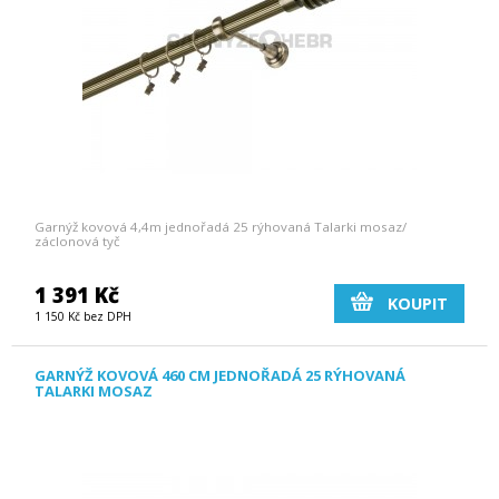
Garnýž kovová 4,4m jednořadá 25 rýhovaná Talarki mosaz/
záclonová tyč
1 391 Kč
KOUPIT
1 150 Kč bez DPH
GARNÝŽ KOVOVÁ 460 CM JEDNOŘADÁ 25 RÝHOVANÁ
TALARKI MOSAZ