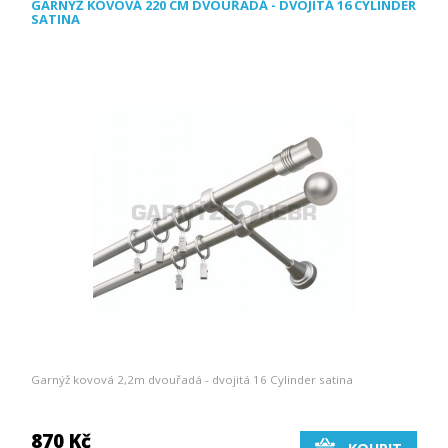
GARNÝŽ KOVOVÁ 220 CM DVOUŘADÁ - DVOJITÁ 16 CYLINDER
SATINA
Garnýž kovová 2,2m dvouřadá - dvojitá 16 Cylinder satina
870 Kč