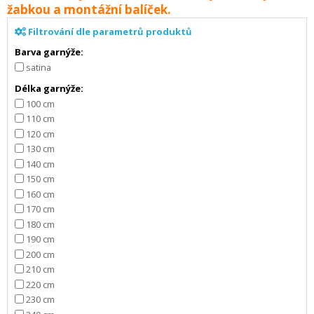
žabkou a montážní balíček.
Filtrování dle parametrů produktů
Barva garnýže:
satina
Délka garnýže:
100 cm
110 cm
120 cm
130 cm
140 cm
150 cm
160 cm
170 cm
180 cm
190 cm
200 cm
210 cm
220 cm
230 cm