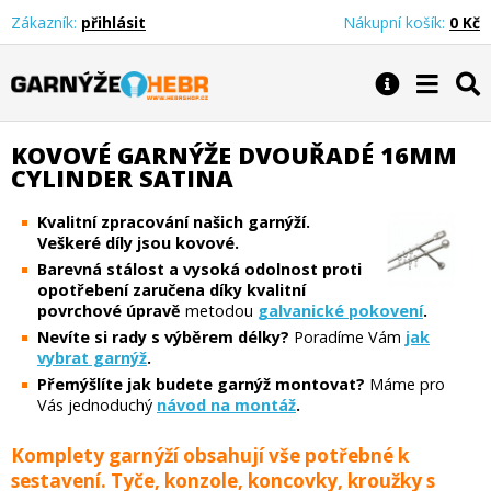
Zákazník:
přihlásit
Nákupní košík:
0 Kč
Garnýže Hebr
KOVOVÉ GARNÝŽE DVOUŘADÉ 16MM
CYLINDER SATINA
Kvalitní zpracování našich garnýží.
Veškeré díly jsou kovové.
Barevná stálost a vysoká odolnost proti
opotřebení zaručena díky kvalitní
povrchové úpravě
metodou
galvanické pokovení
.
Nevíte si rady s výběrem délky?
Poradíme Vám
jak
vybrat garnýž
.
Přemýšlíte jak budete garnýž montovat?
Máme pro
Vás jednoduchý
návod na montáž
.
Komplety garnýží obsahují vše potřebné k
sestavení. Tyče, konzole, koncovky, kroužky s