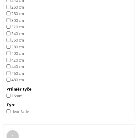
240 cm
260 cm
280 cm
300 cm
320 cm
340 cm
360 cm
380 cm
400 cm
420 cm
440 cm
460 cm
480 cm
Průměr tyče:
16mm
Typ:
dvouřadé
1