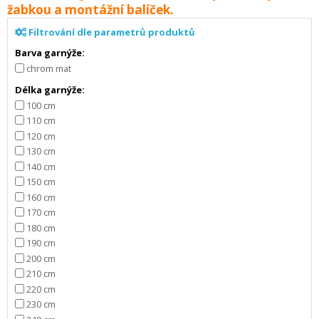
žabkou a montážní balíček.
Filtrování dle parametrů produktů
Barva garnýže:
chrom mat
Délka garnýže:
100 cm
110 cm
120 cm
130 cm
140 cm
150 cm
160 cm
170 cm
180 cm
190 cm
200 cm
210 cm
220 cm
230 cm