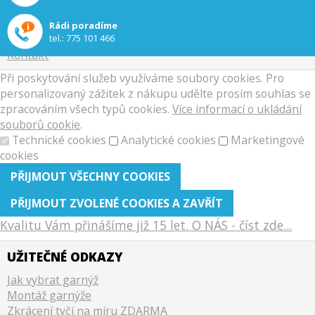
Doprava a platba
Reklamační řád
Rádi poradíme
Zpracování osobních údajů
tel.:
775 101 466
Kontakt
Při poskytování služeb využíváme soubory cookies. Pro
personalizovaný zážitek z nákupu udělte prosím souhlas se
zpracováním všech typů cookies.
Více informací o ukládání
souborů cookie
.
Technické cookies
Analytické cookies
Marketingové
cookies
Kvalitu Vám přinášíme již 15 let. O NÁS - číst zde...
UŽITEČNÉ ODKAZY
Jak vybrat garnýž
Montáž garnýže
Zkrácení tyčí na míru ZDARMA