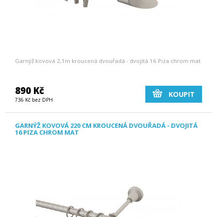
Garnýž kovová 2,1m kroucená dvouřadá - dvojitá 16 Piza chrom mat
890 Kč
KOUPIT
736 Kč bez DPH
GARNÝŽ KOVOVÁ 220 CM KROUCENÁ DVOUŘADÁ - DVOJITÁ
16 PIZA CHROM MAT