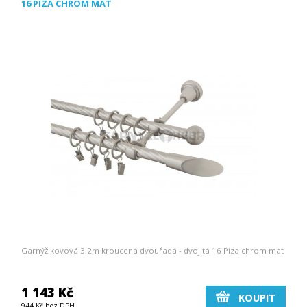
16 PIZA CHROM MAT
Garnýž kovová 3,2m kroucená dvouřadá - dvojitá 16 Piza chrom mat
1 143 Kč
KOUPIT
944 Kč bez DPH