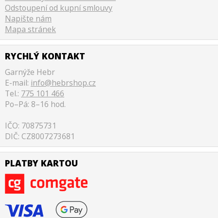
Odstoupení od kupní smlouvy
Napište nám
Mapa stránek
RYCHLÝ KONTAKT
Garnýže Hebr
E-mail:
info@hebrshop.cz
Tel.:
775 101 466
Po–Pá: 8–16 hod.
IČO: 70875731
DIČ: CZ8007273681
PLATBY KARTOU