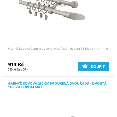
Garnýž kovová 2,2m kroucená dvouřadá - dvojitá 16 Piza chrom mat
913 Kč
KOUPIT
755 Kč bez DPH
GARNÝŽ KOVOVÁ 230 CM KROUCENÁ DVOUŘADÁ - DVOJITÁ
16 PIZA CHROM MAT