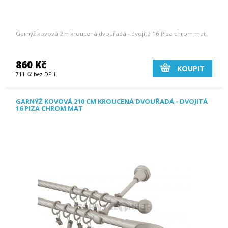
Garnýž kovová 2m kroucená dvouřadá - dvojitá 16 Piza chrom mat
860 Kč
KOUPIT
711 Kč bez DPH
GARNÝŽ KOVOVÁ 210 CM KROUCENÁ DVOUŘADÁ - DVOJITÁ
16 PIZA CHROM MAT