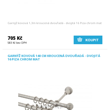
Garnýž kovová 1,3m kroucená dvouřadá - dvojitá 16 Piza chrom mat
705 Kč
KOUPIT
583 Kč bez DPH
GARNÝŽ KOVOVÁ 140 CM KROUCENÁ DVOUŘADÁ - DVOJITÁ
16 PIZA CHROM MAT