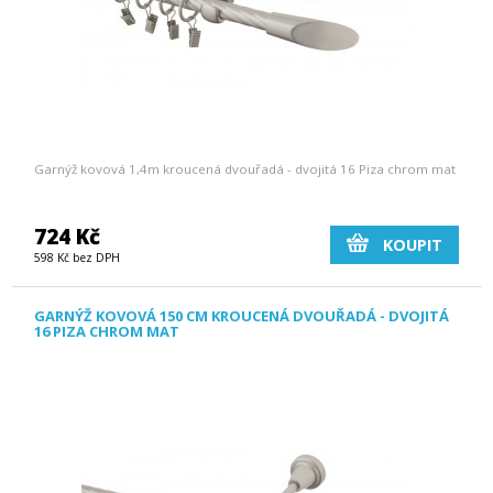
Garnýž kovová 1,4m kroucená dvouřadá - dvojitá 16 Piza chrom mat
724 Kč
KOUPIT
598 Kč bez DPH
GARNÝŽ KOVOVÁ 150 CM KROUCENÁ DVOUŘADÁ - DVOJITÁ
16 PIZA CHROM MAT