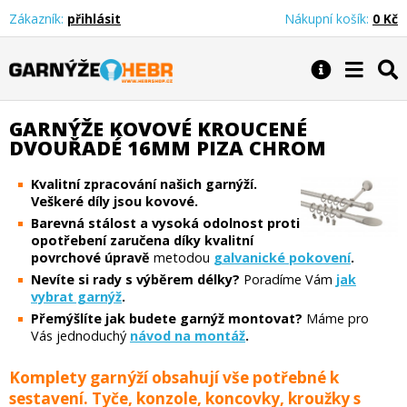
Zákazník:
přihlásit
Nákupní košík:
0 Kč
Garnýže Hebr
GARNÝŽE KOVOVÉ KROUCENÉ
DVOUŘADÉ 16MM PIZA CHROM
Kvalitní zpracování našich garnýží.
Veškeré díly jsou kovové.
Barevná stálost a vysoká odolnost proti
opotřebení zaručena díky kvalitní
povrchové úpravě
metodou
galvanické pokovení
.
Nevíte si rady s výběrem délky?
Poradíme Vám
jak
vybrat garnýž
.
Přemýšlíte jak budete garnýž montovat?
Máme pro
Vás jednoduchý
návod na montáž
.
Komplety garnýží obsahují vše potřebné k
sestavení. Tyče, konzole, koncovky, kroužky s