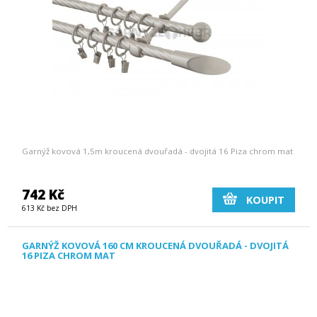
Garnýž kovová 1,5m kroucená dvouřadá - dvojitá 16 Piza chrom mat
742 Kč
KOUPIT
613 Kč bez DPH
GARNÝŽ KOVOVÁ 160 CM KROUCENÁ DVOUŘADÁ - DVOJITÁ
16 PIZA CHROM MAT