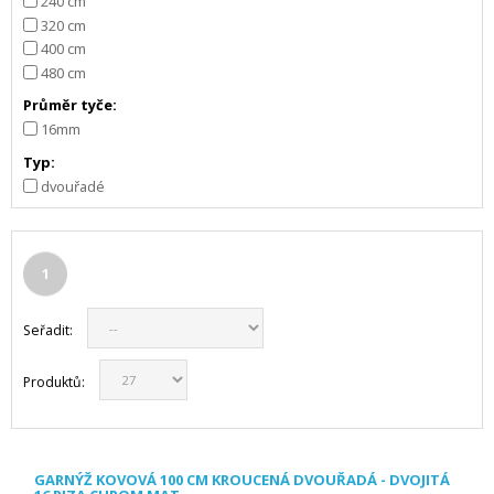
240 cm
320 cm
400 cm
480 cm
Průměr tyče:
16mm
Typ:
dvouřadé
1
Seřadit:
Produktů:
GARNÝŽ KOVOVÁ 100 CM KROUCENÁ DVOUŘADÁ - DVOJITÁ