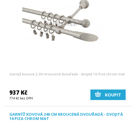
Garnýž kovová 2,3m kroucená dvouřadá - dvojitá 16 Piza chrom mat
937 Kč
KOUPIT
774 Kč bez DPH
GARNÝŽ KOVOVÁ 240 CM KROUCENÁ DVOUŘADÁ - DVOJITÁ
16 PIZA CHROM MAT