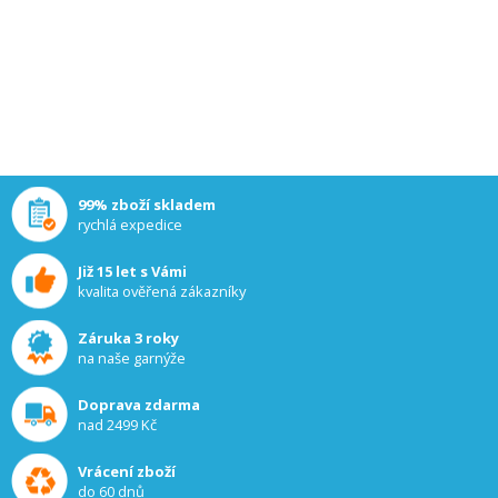
99% zboží skladem
rychlá expedice
Již 15 let s Vámi
kvalita ověřená zákazníky
Záruka 3 roky
na naše garnýže
INFORMACE
Doprava zdarma
O nás
nad 2499 Kč
Jak nakupovat
Proč nakupovat u nás
Vrácení zboží
Obchodní podmínky
do 60 dnů