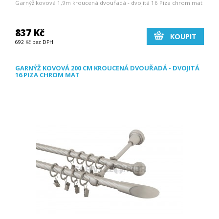
Garnýž kovová 1,9m kroucená dvouřadá - dvojitá 16 Piza chrom mat
837 Kč
KOUPIT
692 Kč bez DPH
GARNÝŽ KOVOVÁ 200 CM KROUCENÁ DVOUŘADÁ - DVOJITÁ
16 PIZA CHROM MAT