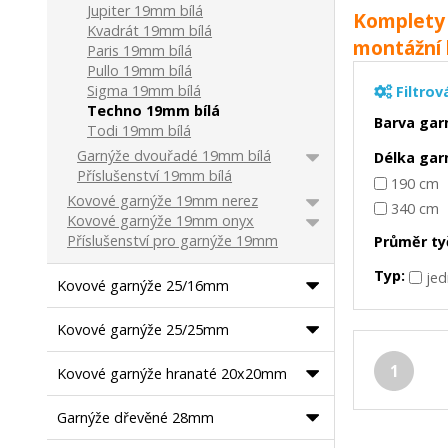
Jupiter 19mm bílá
Komplety 
Kvadrát 19mm bílá
montážní 
Paris 19mm bílá
Pullo 19mm bílá
Sigma 19mm bílá
Filtrov
Techno 19mm bílá
Barva gar
Todi 19mm bílá
Garnýže dvouřadé 19mm bílá
Délka gar
Příslušenství 19mm bílá
190 cm
Kovové garnýže 19mm nerez
340 cm
Kovové garnýže 19mm onyx
Příslušenství pro garnýže 19mm
Průměr ty
Typ:
je
Kovové garnýže 25/16mm
Kovové garnýže 25/25mm
1
Kovové garnýže hranaté 20x20mm
Garnýže dřevěné 28mm