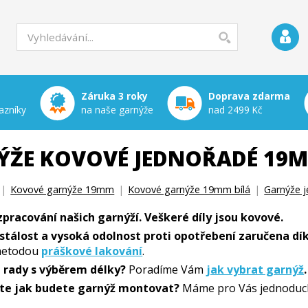
Záruka 3 roky
Doprava zdarma
azníky
na naše garnýže
nad 2499 Kč
ÝŽE KOVOVÉ JEDNOŘADÉ 19M
|
Kovové garnýže 19mm
|
Kovové garnýže 19mm bílá
|
Garnýže 
 zpracování našich garnýží. Veškeré díly jsou kovové.
stálost a vysoká odolnost proti opotřebení zaručena dík
etodou
práškové lakování
.
i rady s výběrem délky?
Poradíme Vám
jak vybrat garnýž
.
íte jak budete garnýž montovat?
Máme pro Vás jednoduc