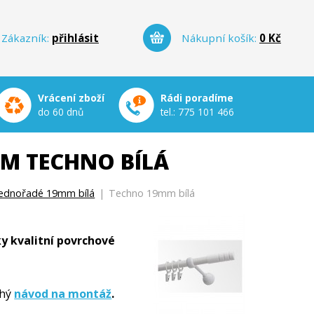
Zákazník:
přihlásit
Nákupní košík:
0 Kč
Vrácení zboží
Rádi poradíme
do 60 dnů
tel.:
775 101 466
M TECHNO BÍLÁ
jednořadé 19mm bílá
|
Techno 19mm bílá
y kvalitní povrchové
hý
návod na montáž
.