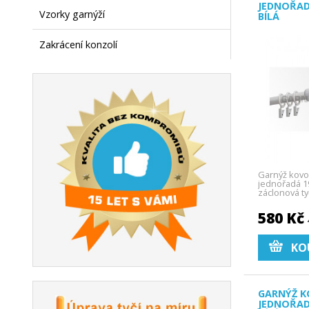
JEDNOŘAD
Vzorky garnýží
BÍLÁ
Zakrácení konzolí
Garnýž kovo
jednořadá 19
záclonová ty
580 Kč
KO
GARNÝŽ K
JEDNOŘAD