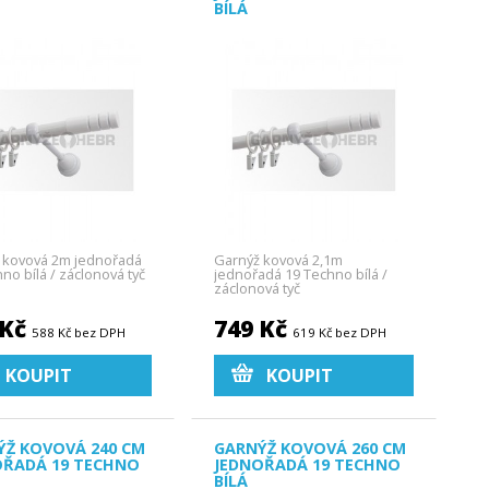
BÍLÁ
 kovová 2m jednořadá
Garnýž kovová 2,1m
no bílá / záclonová tyč
jednořadá 19 Techno bílá /
záclonová tyč
 Kč
749 Kč
588 Kč bez DPH
619 Kč bez DPH
KOUPIT
KOUPIT
ÝŽ KOVOVÁ 240 CM
GARNÝŽ KOVOVÁ 260 CM
OŘADÁ 19 TECHNO
JEDNOŘADÁ 19 TECHNO
BÍLÁ