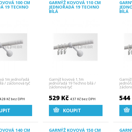
OVOVÁ 100 CM
GARNÝŽ KOVOVÁ 110 CM
GARN
Á 19 TECHNO
JEDNOŘADÁ 19 TECHNO
JEDN
BÍLÁ
BÍLÁ
vá 1m jednořadá
Garnýž kovová 1,1m
Garnýž
lá / záclonová tyč
jednořadá 19 Techno bílá /
jednořa
záclonová tyč
záclono
529 Kč
544
428 Kč bez DPH
437 Kč bez DPH
UPIT
KOUPIT
OVOVÁ 140 CM
GARNÝŽ KOVOVÁ 150 CM
GARN