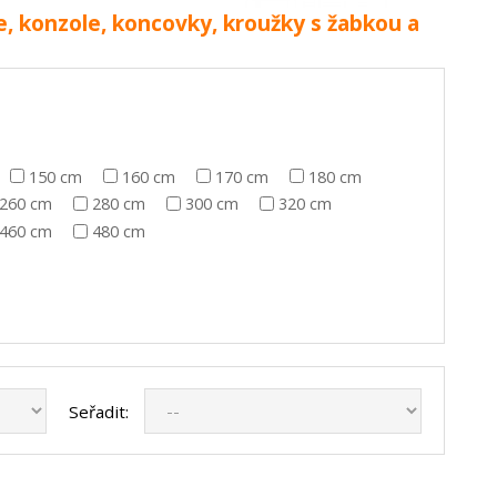
e, konzole, koncovky, kroužky s žabkou a
150 cm
160 cm
170 cm
180 cm
260 cm
280 cm
300 cm
320 cm
460 cm
480 cm
Seřadit: