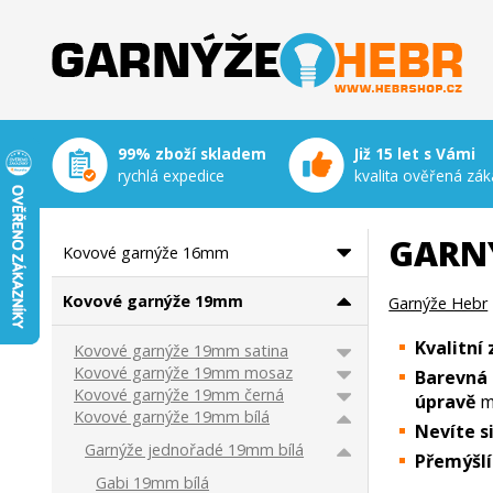
Garnýže Hebr
99% zboží skladem
Již 15 let s Vámi
rychlá expedice
kvalita ověřená zák
GARN
Kovové garnýže 16mm
Kovové garnýže 19mm
Garnýže Hebr
Kvalitní
Kovové garnýže 19mm satina
Kovové garnýže 19mm mosaz
Barevná 
Kovové garnýže 19mm černá
úpravě
m
Kovové garnýže 19mm bílá
Nevíte s
Garnýže jednořadé 19mm bílá
Přemýšl
Gabi 19mm bílá