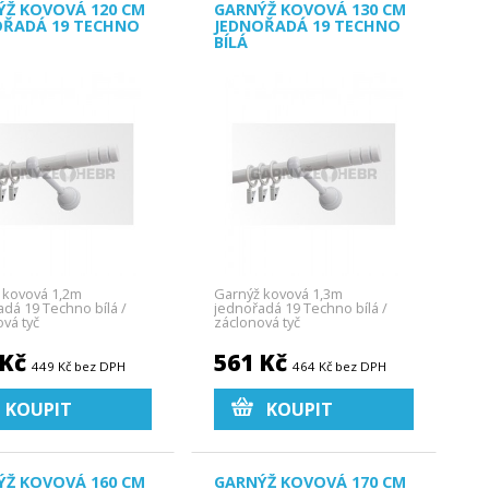
ÝŽ KOVOVÁ 120 CM
GARNÝŽ KOVOVÁ 130 CM
OŘADÁ 19 TECHNO
JEDNOŘADÁ 19 TECHNO
BÍLÁ
 kovová 1,2m
Garnýž kovová 1,3m
dá 19 Techno bílá /
jednořadá 19 Techno bílá /
vá tyč
záclonová tyč
 Kč
561 Kč
449 Kč bez DPH
464 Kč bez DPH
KOUPIT
KOUPIT
ÝŽ KOVOVÁ 160 CM
GARNÝŽ KOVOVÁ 170 CM