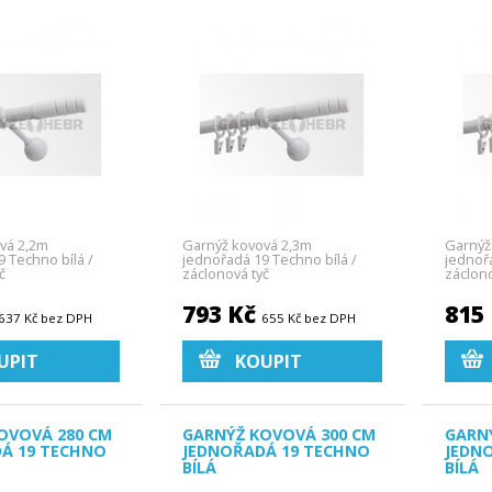
vá 2,2m
Garnýž kovová 2,3m
Garnýž
 Techno bílá /
jednořadá 19 Techno bílá /
jednořa
č
záclonová tyč
záclono
793 Kč
815
637 Kč bez DPH
655 Kč bez DPH
UPIT
KOUPIT
OVOVÁ 280 CM
GARNÝŽ KOVOVÁ 300 CM
GARN
Á 19 TECHNO
JEDNOŘADÁ 19 TECHNO
JEDN
BÍLÁ
BÍLÁ