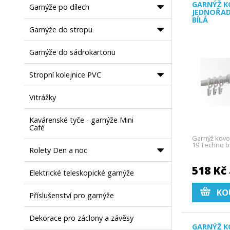
GARNÝŽ K
Garnýže po dílech
JEDNOŘAD
BÍLÁ
Garnýže do stropu
Garnýže do sádrokartonu
Stropní kolejnice PVC
Vitrážky
Kavárenské tyče - garnýže Mini
Café
Garnýž kovo
19 Techno bí
Rolety Den a noc
518 Kč
Elektrické teleskopické garnýže
KO
Příslušenství pro garnýže
Dekorace pro záclony a závěsy
GARNÝŽ K