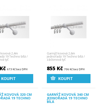
 kovová 2,4m
Garnýž kovová 2,6m
dá 19 Techno bílá /
jednořadá 19 Techno bílá /
vá tyč
záclonová tyč
 Kč
855 Kč
673 Kč bez DPH
706 Kč bez DPH
KOUPIT
KOUPIT
ÝŽ KOVOVÁ 320 CM
GARNÝŽ KOVOVÁ 340 CM
OŘADÁ 19 TECHNO
JEDNOŘADÁ 19 TECHNO
BÍLÁ