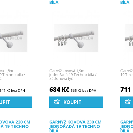
BÍLÁ
BÍLÁ
vá 1,8m
Garnýž kovová 1,9m
Garnýž
 Techno bílá /
jednořadá 19 Techno bílá /
19 Tech
č
záclonová tyč
684 Kč
711
547 Kč bez DPH
565 Kč bez DPH
UPIT
KOUPIT
OVOVÁ 220 CM
GARNÝŽ KOVOVÁ 230 CM
GARN
Á 19 TECHNO
JEDNOŘADÁ 19 TECHNO
JEDN
BÍLÁ
BÍLÁ