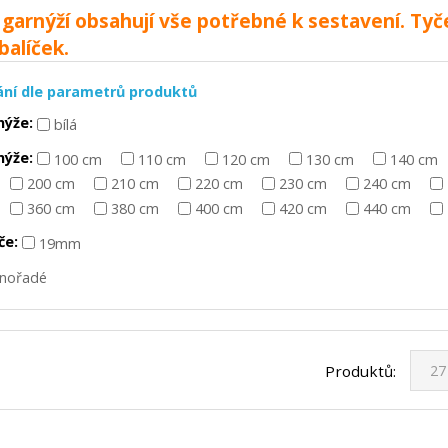
garnýží obsahují vše potřebné k sestavení. Tyč
balíček.
ání dle parametrů produktů
nýže:
bílá
nýže:
100 cm
110 cm
120 cm
130 cm
140 cm
200 cm
210 cm
220 cm
230 cm
240 cm
360 cm
380 cm
400 cm
420 cm
440 cm
če:
19mm
dnořadé
Produktů: