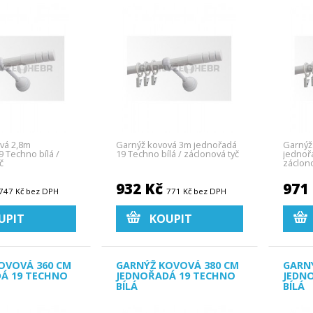
vá 2,8m
Garnýž kovová 3m jednořadá
Garnýž
 Techno bílá /
19 Techno bílá / záclonová tyč
jednořa
č
záclono
932 Kč
971
747 Kč bez DPH
771 Kč bez DPH
UPIT
KOUPIT
OVOVÁ 360 CM
GARNÝŽ KOVOVÁ 380 CM
GARN
Á 19 TECHNO
JEDNOŘADÁ 19 TECHNO
JEDN
BÍLÁ
BÍLÁ