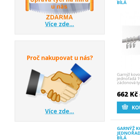
BÍLÁ
Více zde...
Proč nakupovat u nás?
Garnýž kovo
jednořadá 19
záclonová ty
662 Kč
KO
Více zde...
GARNÝŽ K
JEDNOŘAD
BÍLÁ