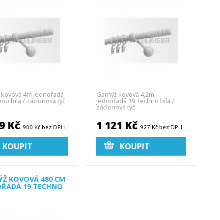
 kovová 4m jednořadá
Garnýž kovová 4,2m
no bílá / záclonová tyč
jednořadá 19 Techno bílá /
záclonová tyč
89 Kč
1 121 Kč
900 Kč bez DPH
927 Kč bez DPH
KOUPIT
KOUPIT
ÝŽ KOVOVÁ 480 CM
OŘADÁ 19 TECHNO