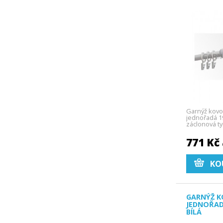
Garnýž kovo
jednořadá 19
záclonová ty
771 Kč
KO
GARNÝŽ K
JEDNOŘAD
BÍLÁ