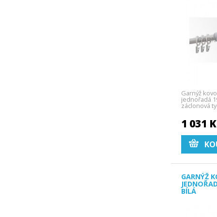
Garnýž kovo
jednořadá 19
záclonová ty
1 031 
KO
GARNÝŽ K
JEDNOŘAD
BÍLÁ