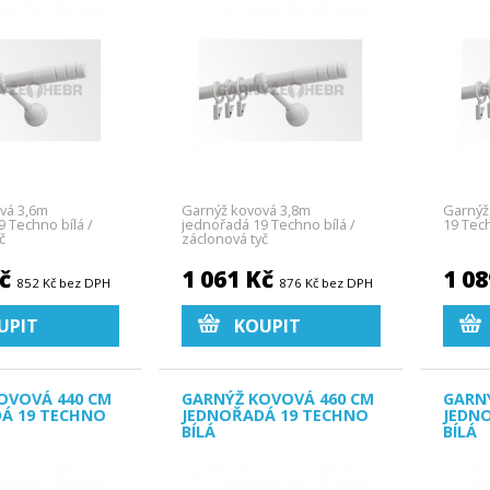
vá 3,6m
Garnýž kovová 3,8m
Garnýž
 Techno bílá /
jednořadá 19 Techno bílá /
19 Tech
č
záclonová tyč
Kč
1 061 Kč
1 0
852 Kč bez DPH
876 Kč bez DPH
UPIT
KOUPIT
OVOVÁ 440 CM
GARNÝŽ KOVOVÁ 460 CM
GARN
Á 19 TECHNO
JEDNOŘADÁ 19 TECHNO
JEDN
BÍLÁ
BÍLÁ