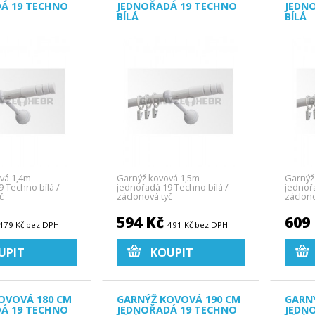
Á 19 TECHNO
JEDNOŘADÁ 19 TECHNO
JEDN
BÍLÁ
BÍLÁ
vá 1,4m
Garnýž kovová 1,5m
Garnýž
 Techno bílá /
jednořadá 19 Techno bílá /
jednořa
č
záclonová tyč
záclono
594 Kč
609
479 Kč bez DPH
491 Kč bez DPH
UPIT
KOUPIT
OVOVÁ 180 CM
GARNÝŽ KOVOVÁ 190 CM
GARN
Á 19 TECHNO
JEDNOŘADÁ 19 TECHNO
JEDN