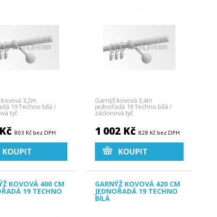
 kovová 3,2m
Garnýž kovová 3,4m
dá 19 Techno bílá /
jednořadá 19 Techno bílá /
vá tyč
záclonová tyč
 Kč
1 002 Kč
803 Kč bez DPH
828 Kč bez DPH
KOUPIT
KOUPIT
ÝŽ KOVOVÁ 400 CM
GARNÝŽ KOVOVÁ 420 CM
OŘADÁ 19 TECHNO
JEDNOŘADÁ 19 TECHNO
BÍLÁ