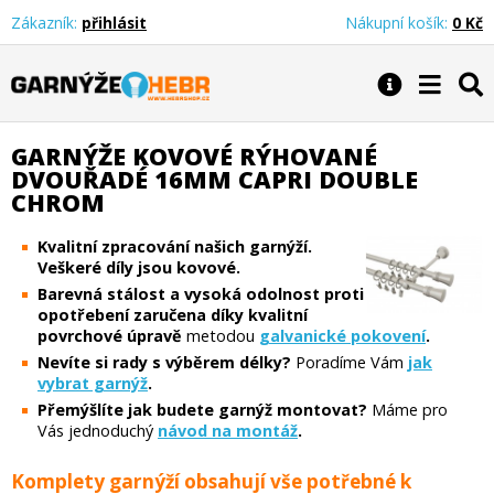
Zákazník:
přihlásit
Nákupní košík:
0 Kč
Garnýže Hebr
GARNÝŽE KOVOVÉ RÝHOVANÉ
DVOUŘADÉ 16MM CAPRI DOUBLE
CHROM
Kvalitní zpracování našich garnýží.
Veškeré díly jsou kovové.
Barevná stálost a vysoká odolnost proti
opotřebení zaručena díky kvalitní
povrchové úpravě
metodou
galvanické pokovení
.
Nevíte si rady s výběrem délky?
Poradíme Vám
jak
vybrat garnýž
.
Přemýšlíte jak budete garnýž montovat?
Máme pro
Vás jednoduchý
návod na montáž
.
Komplety garnýží obsahují vše potřebné k