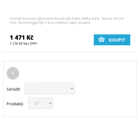
Garnýž kovová rýhovaná dvouřadá 4,8m délka tyče, barva chrom
mat. Kovová garnýž s koncovkou Capri double.
1 471 Kč
KOUPIT
1 216 Kč bez DPH
1
Seřadit:
Produktů: