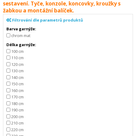
sestavení. Tyče, konzole, koncovky, kroužky s
žabkou a montážní balíček.
Filtrování dle parametrů produktů
Barva garnýže:
chrom mat
Délka garnýže:
100 cm
110 cm
120 cm
130 cm
140 cm
150 cm
160 cm
170 cm
180 cm
190 cm
200 cm
210 cm
220 cm
230 cm