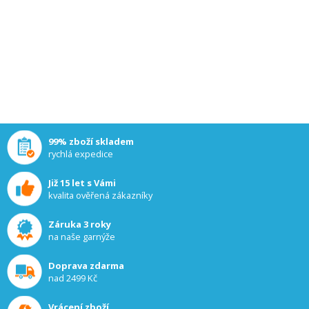
99% zboží skladem
rychlá expedice
Již 15 let s Vámi
kvalita ověřená zákazníky
Záruka 3 roky
na naše garnýže
INFORMACE
Doprava zdarma
O nás
nad 2499 Kč
Jak nakupovat
Proč nakupovat u nás
Vrácení zboží