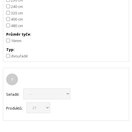
240 cm
320 cm
400 cm
480 cm
Průměr tyče:
16mm
Typ:
dvouřadé
1
Seřadit:
Produktů: