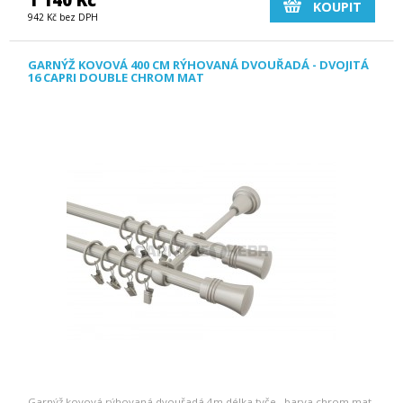
KOUPIT
942 Kč bez DPH
GARNÝŽ KOVOVÁ 400 CM RÝHOVANÁ DVOUŘADÁ - DVOJITÁ
16 CAPRI DOUBLE CHROM MAT
Garnýž kovová rýhovaná dvouřadá 4m délka tyče, barva chrom mat.