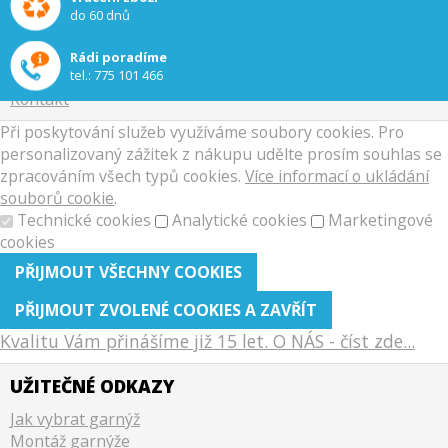
Obchodní podmínky
do 60 dnů
Doprava a platba
Reklamační řád
Rádi poradíme
Zpracování osobních údajů
tel.:
775 101 466
Kontakt
Při poskytování služeb využíváme soubory cookies. Pro
personalizovaný zážitek z nákupu udělte prosím souhlas se
zpracováním všech typů cookies.
Více informací o ukládání
souborů cookie
.
Technické cookies
Analytické cookies
Marketingové
cookies
Kvalitu Vám přinášíme již 15 let. O NÁS - číst zde...
UŽITEČNÉ ODKAZY
Jak vybrat garnýž
Montáž garnýže