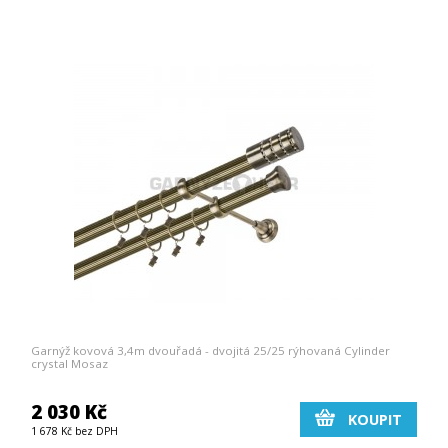
Garnýž kovová 3,4m dvouřadá - dvojitá 25/25 rýhovaná Cylinder
crystal Mosaz
2 030 Kč
KOUPIT
1 678 Kč bez DPH