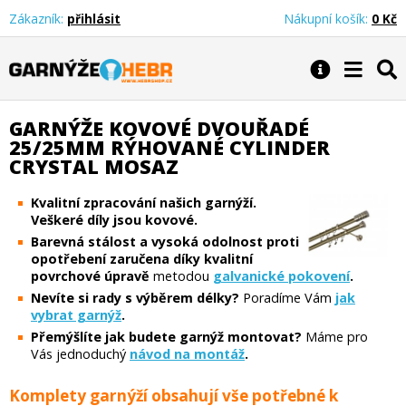
Zákazník:
přihlásit
Nákupní košík:
0 Kč
Garnýže Hebr
GARNÝŽE KOVOVÉ DVOUŘADÉ
25/25MM RÝHOVANÉ CYLINDER
CRYSTAL MOSAZ
Kvalitní zpracování našich garnýží.
Veškeré díly jsou kovové.
Barevná stálost a vysoká odolnost proti
opotřebení zaručena díky kvalitní
povrchové úpravě
metodou
galvanické pokovení
.
Nevíte si rady s výběrem délky?
Poradíme Vám
jak
vybrat garnýž
.
Přemýšlíte jak budete garnýž montovat?
Máme pro
Vás jednoduchý
návod na montáž
.
Komplety garnýží obsahují vše potřebné k