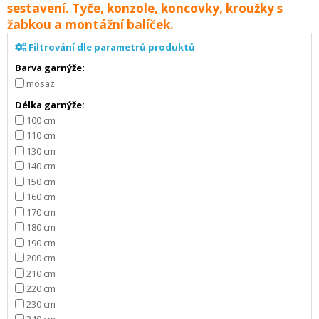
sestavení. Tyče, konzole, koncovky, kroužky s
žabkou a montážní balíček.
Filtrování dle parametrů produktů
Barva garnýže:
mosaz
Délka garnýže:
100 cm
110 cm
130 cm
140 cm
150 cm
160 cm
170 cm
180 cm
190 cm
200 cm
210 cm
220 cm
230 cm
240 cm