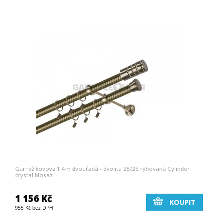
Garnýž kovová 1,4m dvouřadá - dvojitá 25/25 rýhovaná Cylinder
crystal Mosaz
1 156 Kč
KOUPIT
955 Kč bez DPH