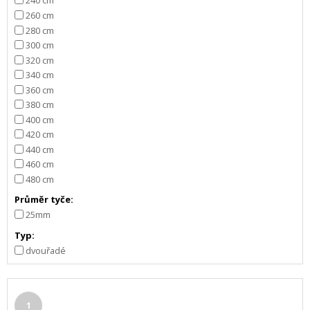
260 cm
280 cm
300 cm
320 cm
340 cm
360 cm
380 cm
400 cm
420 cm
440 cm
460 cm
480 cm
Průměr tyče:
25mm
Typ:
dvouřadé
1