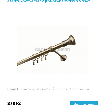
GARNÝŽ KOVOVÁ 220 CM JEDNOŘADÁ 25 ŽEZLO MOSAZ
Garnýž kovová 2,2m jednořadá 25 Žezlo mosaz/ záclonová tyč
878 Kč