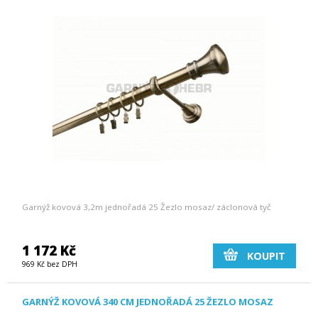
Garnýž kovová 3,2m jednořadá 25 Žezlo mosaz/ záclonová tyč
1 172 Kč
KOUPIT
969 Kč bez DPH
GARNÝŽ KOVOVÁ 340 CM JEDNOŘADÁ 25 ŽEZLO MOSAZ