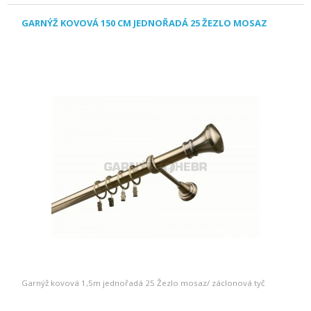
GARNÝŽ KOVOVÁ 150 CM JEDNOŘADÁ 25 ŽEZLO MOSAZ
Garnýž kovová 1,5m jednořadá 25 Žezlo mosaz/ záclonová tyč