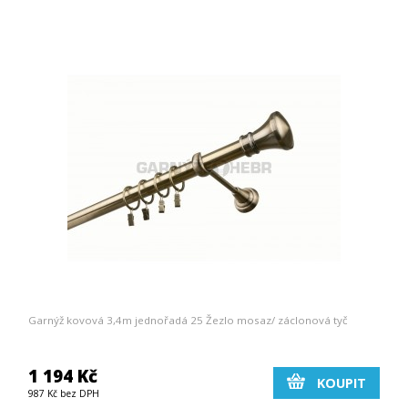
Garnýž kovová 3,4m jednořadá 25 Žezlo mosaz/ záclonová tyč
1 194 Kč
KOUPIT
987 Kč bez DPH