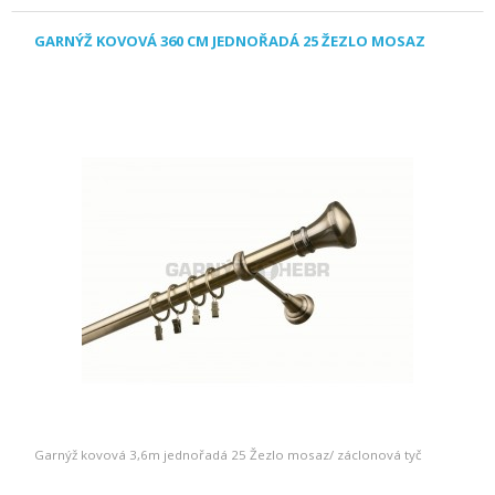
GARNÝŽ KOVOVÁ 360 CM JEDNOŘADÁ 25 ŽEZLO MOSAZ
Garnýž kovová 3,6m jednořadá 25 Žezlo mosaz/ záclonová tyč