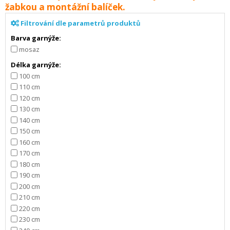
žabkou a montážní balíček.
Filtrování dle parametrů produktů
Barva garnýže:
mosaz
Délka garnýže:
100 cm
110 cm
120 cm
130 cm
140 cm
150 cm
160 cm
170 cm
180 cm
190 cm
200 cm
210 cm
220 cm
230 cm