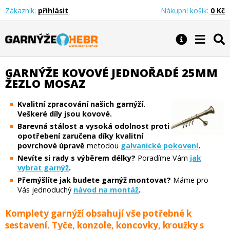
Zákazník:
přihlásit
Nákupní košík:
0 Kč
Garnýže Hebr
GARNÝŽE KOVOVÉ JEDNOŘADÉ 25MM
ŽEZLO MOSAZ
Kvalitní zpracování našich garnýží.
Veškeré díly jsou kovové.
Barevná stálost a vysoká odolnost proti
opotřebení zaručena díky kvalitní
povrchové úpravě
metodou
galvanické pokovení
.
Nevíte si rady s výběrem délky?
Poradíme Vám
jak
vybrat garnýž
.
Přemýšlíte jak budete garnýž montovat?
Máme pro
Vás jednoduchý
návod na montáž
.
Komplety garnýží obsahují vše potřebné k
sestavení. Tyče, konzole, koncovky, kroužky s