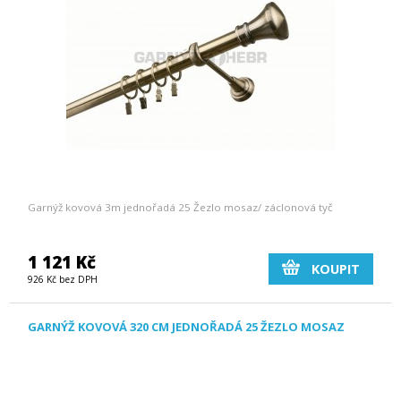
Garnýž kovová 3m jednořadá 25 Žezlo mosaz/ záclonová tyč
1 121 Kč
KOUPIT
926 Kč bez DPH
GARNÝŽ KOVOVÁ 320 CM JEDNOŘADÁ 25 ŽEZLO MOSAZ