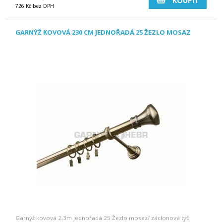
KOUPIT
726 Kč bez DPH
GARNÝŽ KOVOVÁ 230 CM JEDNOŘADÁ 25 ŽEZLO MOSAZ
Garnýž kovová 2,3m jednořadá 25 Žezlo mosaz/ záclonová tyč