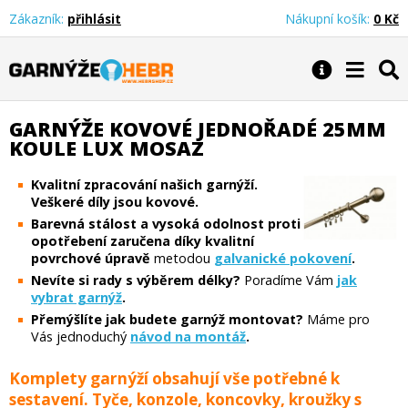
Zákazník:
přihlásit
Nákupní košík:
0 Kč
Garnýže Hebr
GARNÝŽE KOVOVÉ JEDNOŘADÉ 25MM
KOULE LUX MOSAZ
Kvalitní zpracování našich garnýží.
Veškeré díly jsou kovové.
Barevná stálost a vysoká odolnost proti
opotřebení zaručena díky kvalitní
povrchové úpravě
metodou
galvanické pokovení
.
Nevíte si rady s výběrem délky?
Poradíme Vám
jak
vybrat garnýž
.
Přemýšlíte jak budete garnýž montovat?
Máme pro
Vás jednoduchý
návod na montáž
.
Komplety garnýží obsahují vše potřebné k
sestavení. Tyče, konzole, koncovky, kroužky s