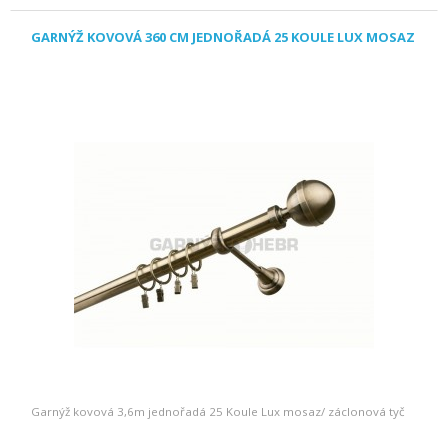
GARNÝŽ KOVOVÁ 360 CM JEDNOŘADÁ 25 KOULE LUX MOSAZ
Garnýž kovová 3,6m jednořadá 25 Koule Lux mosaz/ záclonová tyč