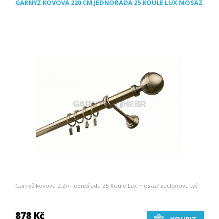
GARNÝŽ KOVOVÁ 220 CM JEDNOŘADÁ 25 KOULE LUX MOSAZ
Garnýž kovová 2,2m jednořadá 25 Koule Lux mosaz/ záclonová tyč
878 Kč