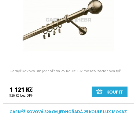
Garnýž kovová 3m jednořadá 25 Koule Lux mosaz/ záclonová tyč
1 121 Kč
KOUPIT
926 Kč bez DPH
GARNÝŽ KOVOVÁ 320 CM JEDNOŘADÁ 25 KOULE LUX MOSAZ