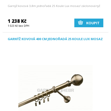
Garnýž kovová 3,8m jednořadá 25 Koule Lux mosaz/ záclonová tyč
1 238 Kč
KOUPIT
1 023 Kč bez DPH
GARNÝŽ KOVOVÁ 400 CM JEDNOŘADÁ 25 KOULE LUX MOSAZ