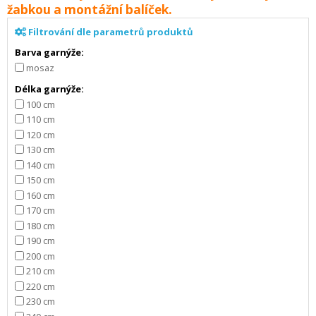
žabkou a montážní balíček.
Filtrování dle parametrů produktů
Barva garnýže:
mosaz
Délka garnýže:
100 cm
110 cm
120 cm
130 cm
140 cm
150 cm
160 cm
170 cm
180 cm
190 cm
200 cm
210 cm
220 cm
230 cm