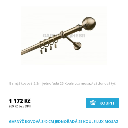
Garnýž kovová 3,2m jednořadá 25 Koule Lux mosaz/ záclonová tyč
1 172 Kč
KOUPIT
969 Kč bez DPH
GARNÝŽ KOVOVÁ 340 CM JEDNOŘADÁ 25 KOULE LUX MOSAZ