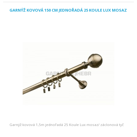
GARNÝŽ KOVOVÁ 150 CM JEDNOŘADÁ 25 KOULE LUX MOSAZ
Garnýž kovová 1,5m jednořadá 25 Koule Lux mosaz/ záclonová tyč