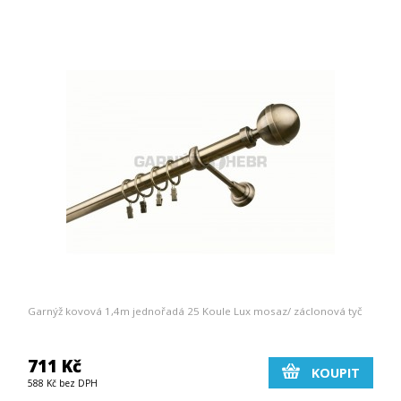
Garnýž kovová 1,4m jednořadá 25 Koule Lux mosaz/ záclonová tyč
711 Kč
KOUPIT
588 Kč bez DPH