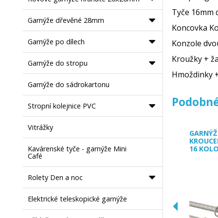
Tyče 16mm 
Garnýže dřevěné 28mm
Koncovk
Garnýže po dílech
Konzole 
Kroužky
Garnýže do stropu
Hmoždinky
Garnýže do sádrokartonu
Podobné
Stropní kolejnice PVC
Vitrážky
GARNÝŽ
KROUCE
Kavárenské tyče - garnýže Mini
16 KOL
Café
Rolety Den a noc
Elektrické teleskopické garnýže