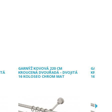
GARNÝŽ KOVOVÁ 220 CM
GARNÝŽ KO
ITÁ
KROUCENÁ DVOUŘADÁ - DVOJITÁ
KROUCENÁ 
16 KOLOSEO CHROM MAT
16 KOLOSE