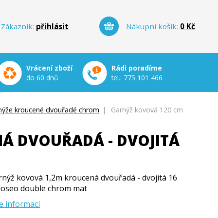
Zákazník:
přihlásit
Nákupní košík:
0 Kč
Vrácení zboží
Rádi poradíme
do 60 dnů
tel.:
775 101 466
nýže kroucené dvouřadé chrom
|
Garnýž kovová 120 cm
Á DVOUŘADÁ - DVOJITÁ
rnýž kovová 1,2m kroucená dvouřadá - dvojitá 16
loseo double chrom mat
e informací