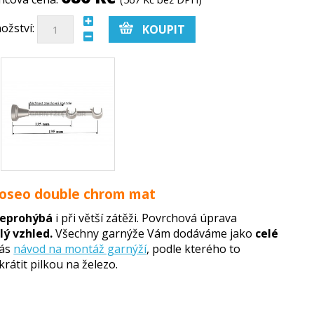
ožství:
oloseo double chrom mat
eprohýbá
i při větší zátěži. Povrchová úprava
ý vzhled.
Všechny garnýže Vám dodáváme jako
celé
Vás
návod na montáž garnýží
, podle kterého to
rátit pilkou na železo.