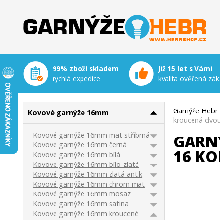
Garnýže Hebr
99% zboží skladem
Již 15 let s Vámi
rychlá expedice
kvalita ověřená zák
Garnýže Hebr
Kovové garnýže 16mm
kroucená dvou
Kovové garnýže 16mm mat stříbrná
GARN
Kovové garnýže 16mm černá
16 K
Kovové garnýže 16mm bílá
Kovové garnýže 16mm bílo-zlatá
Kovové garnýže 16mm zlatá antik
Kovové garnýže 16mm chrom mat
Kovové garnýže 16mm mosaz
Kovové garnýže 16mm satina
Kovové garnýže 16mm kroucené