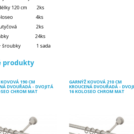
délky 120 cm 2ks
a Koloseo 4ks
dvoutyčová 2ks
 + žabky 24ks
 + šroubky 1 sada
 produkty
 KOVOVÁ 190 CM
GARNÝŽ KOVOVÁ 210 CM
NÁ DVOUŘADÁ - DVOJITÁ
KROUCENÁ DVOUŘADÁ - DVOJ
OSEO CHROM MAT
16 KOLOSEO CHROM MAT