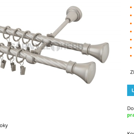
Z
Do
pr
Ko