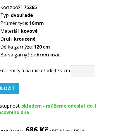
Kód zboží:
75265
Typ:
dvouřadé
Průměr tyče:
16mm
Materiál:
kovové
Druh:
kroucené
Délka garnýže:
120 cm
Barva garnýže:
chrom mat
krácení tyčí na míru zadejte v cm
stupnost:
skladem - můžeme odeslat do 1
acovního dne
686 Kč
ncová cena:
(567 Kč bez DPH)