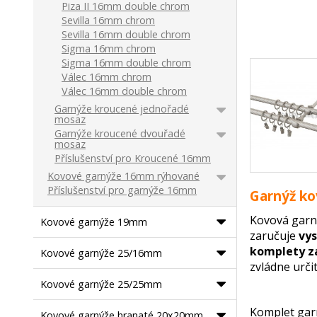
Piza II 16mm double chrom
Sevilla 16mm chrom
Sevilla 16mm double chrom
Sigma 16mm chrom
Sigma 16mm double chrom
Válec 16mm chrom
Válec 16mm double chrom
Garnýže kroucené jednořadé
mosaz
Garnýže kroucené dvouřadé
mosaz
Příslušenství pro Kroucené 16mm
Kovové garnýže 16mm rýhované
Příslušenství pro garnýže 16mm
Garnýž ko
Kovová garn
Kovové garnýže 19mm
zaručuje
vys
komplety z
Kovové garnýže 25/16mm
zvládne urči
Kovové garnýže 25/25mm
Komplet gar
Kovové garnýže hranaté 20x20mm