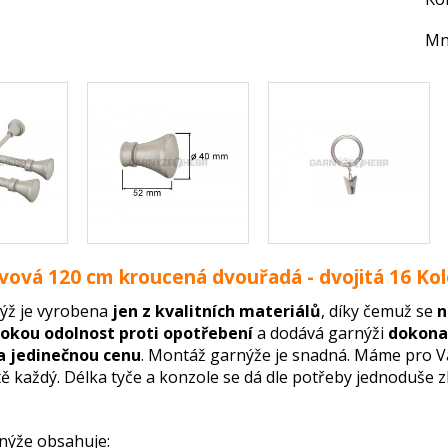
Mn
vová 120 cm kroucená dvouřadá - dvojitá 16 K
ýž je vyrobena
jen z kvalitních materiálů
, díky čemuž se
n
okou odolnost proti opotřebení
a dodává garnýži
dokonal
a jedinečnou cenu
. Montáž garnýže je snadná. Máme pro 
tě každý. Délka tyče a konzole se dá dle potřeby jednoduše zk
nýže obsahuje: