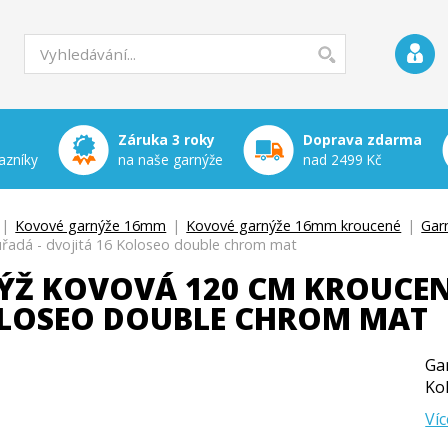
Záruka 3 roky
Doprava zdarma
azníky
na naše garnýže
nad 2499 Kč
|
Kovové garnýže 16mm
|
Kovové garnýže 16mm kroucené
|
Gar
řadá - dvojitá 16 Koloseo double chrom mat
ÝŽ KOVOVÁ 120 CM KROUCEN
OLOSEO DOUBLE CHROM MAT
Ga
Ko
Víc