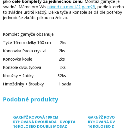
jako
celé komplety za jedinečnou cenu
. Montáž garnýže je
snadná. Máme pro Vás
návod na montáž garnýží
, podle kterého
to zvládne určitě každý. Délka tyče a konzole se dá dle potřeby
jednoduše zkrátit pilkou na železo.
Komplet garnýže obsahuje:
Tyče 16mm délky 160 cm 2ks
Koncovka Paola crystal 2ks
Koncovka koule 2ks
Konzole dvoutyčová 2ks
Kroužky + žabky 32ks
Hmoždinky + šroubky 1 sada
Podobné produkty
GARNÝŽ KOVOVÁ 190 CM
GARNÝŽ KOVOVÁ 210
RÝHOVANÁ DVOUŘADÁ - DVOJITÁ
RÝHOVANÁ DVOUŘADÁ
16 KOLOSEO DOUBLE MOSAZ
16 KOLOSEO DOUBLE