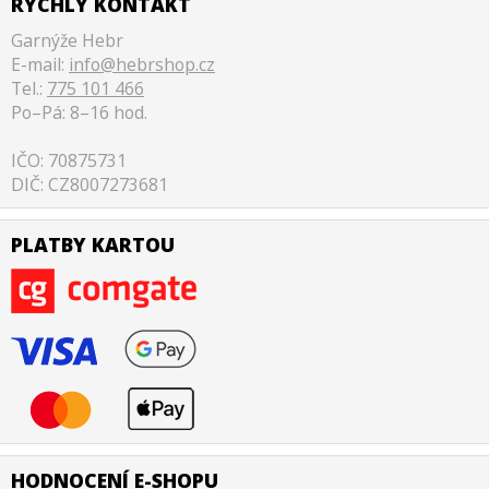
RYCHLÝ KONTAKT
Garnýže Hebr
E-mail:
info@hebrshop.cz
Tel.:
775 101 466
Po–Pá: 8–16 hod.
IČO: 70875731
DIČ: CZ8007273681
PLATBY KARTOU
HODNOCENÍ E-SHOPU