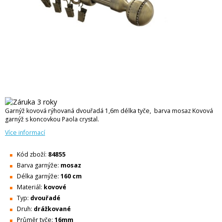
Garnýž kovová rýhovaná dvouřadá 1,6m délka tyče, barva mosaz Kovová
garnýž s koncovkou Paola crystal.
Více informací
Kód zboží:
84855
Barva garnýže:
mosaz
Délka garnýže:
160 cm
Materiál:
kovové
Typ:
dvouřadé
Druh:
drážkované
Průměr tyče:
16mm