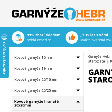
Garnýže Hebr
99% zboží skladem
Již 15 let s Vámi
rychlá expedice
kvalita ověřená zák
Garnýže Hebr
Kovové garnýže 16mm
starozlatá
|
K
Kovové garnýže 19mm
GARNÝ
STAR
Kovové garnýže 25/16mm
Kovové garnýže 25/25mm
Kovové garnýže hranaté
20x20mm