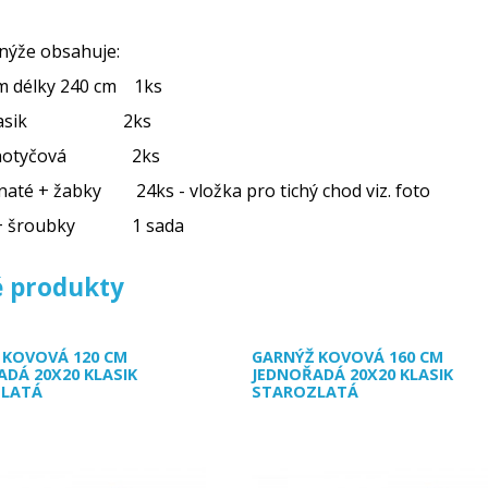
nýže obsahuje:
m délky 240 cm 1ks
a klasik 2ks
ednotyčová 2ks
naté + žabky 24ks - vložka pro tichý chod viz. foto
 + šroubky 1 sada
 produkty
 KOVOVÁ 120 CM
GARNÝŽ KOVOVÁ 160 CM
ADÁ 20X20 KLASIK
JEDNOŘADÁ 20X20 KLASIK
ZLATÁ
STAROZLATÁ