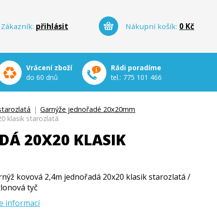
Zákazník:
přihlásit
Nákupní košík:
0 Kč
Vrácení zboží
Rádi poradíme
do 60 dnů
tel.:
775 101 466
tarozlatá
|
Garnýže jednořadé 20x20mm
 klasik starozlatá
Á 20X20 KLASIK
rnýž kovová 2,4m jednořadá 20x20 klasik starozlatá /
clonová tyč
e informací