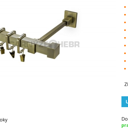
Z
Do
pr