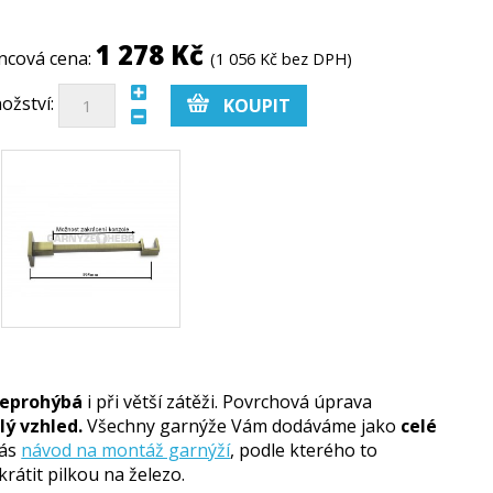
1 278 Kč
ncová cena:
(1 056 Kč bez DPH)
ožství:
eprohýbá
i při větší zátěži. Povrchová úprava
ý vzhled.
Všechny garnýže Vám dodáváme jako
celé
Vás
návod na montáž garnýží
, podle kterého to
rátit pilkou na železo.