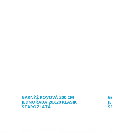
GARNÝŽ KOVOVÁ 200 CM
GARNÝŽ KO
JEDNOŘADÁ 20X20 KLASIK
JEDNOŘADÁ 
STAROZLATÁ
STAROZLA