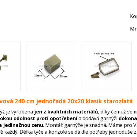
Ko
Mn
vová 240 cm jednořadá 20x20 klasik starozlatá
ýž je vyrobena
jen z kvalitních materiálů
, díky čemuž se
n
okou odolnost proti opotřebení
a dodává garnýži
dokonal
a jedinečnou cenu
. Montáž garnýže je snadná. Máme pro 
tě každý. Délka tyče a konzole se dá dle potřeby jednoduše zk