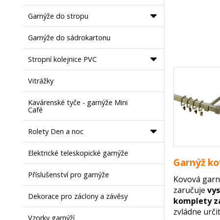
Garnýže do stropu
Garnýže do sádrokartonu
Stropní kolejnice PVC
Vitrážky
Kavárenské tyče - garnýže Mini
Café
Rolety Den a noc
Elektrické teleskopické garnýže
Garnýž ko
Příslušenství pro garnýže
Kovová garn
zaručuje
vys
Dekorace pro záclony a závěsy
komplety z
zvládne urči
Vzorky garnýží