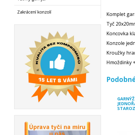
Zakrácení konzolí
Komplet gar
Tyč 20x20m
Koncovk
Konzole j
Kroužky hra
Hmoždinky
Podobné
GARNÝŽ
JEDNOŘ
STARO