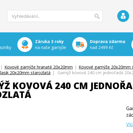
Záruka 3 roky
Doprava zdarma
azníky
na naše garnýže
nad 2499 Kč
|
Kovové garnýže hranaté 20x20mm
|
Kovové garnýže 20x20mm s
lasik 20x20mm starozlatá
|
Garnýž kovová 240 cm jednořadá 20x20
Ž KOVOVÁ 240 CM JEDNOŘAD
OZLATÁ
Ga
zá
Víc