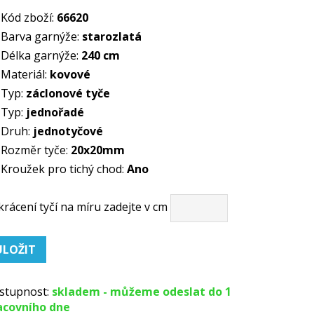
Kód zboží:
66620
Barva garnýže:
starozlatá
Délka garnýže:
240 cm
Materiál:
kovové
Typ:
záclonové tyče
Typ:
jednořadé
Druh:
jednotyčové
Rozměr tyče:
20x20mm
Kroužek pro tichý chod:
Ano
krácení tyčí na míru zadejte v cm
stupnost:
skladem - můžeme odeslat do 1
acovního dne