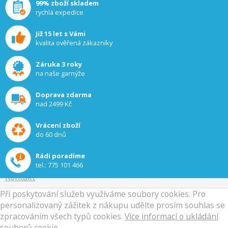
99% zboží skladem
rychlá expedice
Již 15 let s Vámi
kvalita ověřená zákazníky
Záruka 3 roky
na naše garnýže
INFORMACE
Doprava zdarma
O nás
nad 2499 Kč
Jak nakupovat
Proč nakupovat u nás
Vrácení zboží
Obchodní podmínky
do 60 dnů
Doprava a platba
Reklamační řád
Rádi poradíme
Zpracování osobních údajů
tel.:
775 101 466
Kontakt
Při poskytování služeb využíváme soubory cookies. Pro
personalizovaný zážitek z nákupu udělte prosím souhlas se
zpracováním všech typů cookies.
Více informací o ukládání
souborů cookie
.