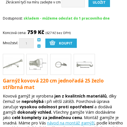
Zkrácení tyčí na míru zadejte v cm
Dostupnost:
skladem - můžeme odeslat do 1 pracovního dne
759 Kč
Koncová cena:
(627 Kč bez DPH)
Množství:
Garnýž kovová 220 cm jednořadá 25 žezlo
stříbrná mat
Kovová garnýž je vyrobena
jen z kvalitních materiálů
, díky
čemuž se
neprohýbá
i při větší zátěži. Povrchová úprava
zaručuje
vysokou odolnost proti opotřebení
a dodává
garnýži
dokonalý vzhled.
Všechny garnýže Vám dodáváme
jako
celé komplety za jedinečnou cenu
. Montáž garnýže je
snadná. Máme pro Vás
návod na montáž garnýží
, podle kterého