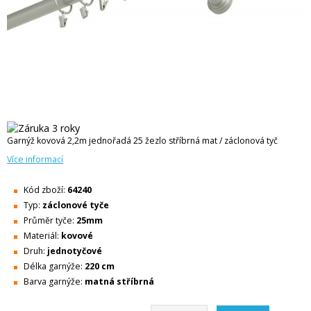
Garnýž kovová 2,2m jednořadá 25 žezlo stříbrná mat / záclonová tyč
Více informací
Kód zboží:
64240
Typ:
záclonové tyče
Průměr tyče:
25mm
Materiál:
kovové
Druh:
jednotyčové
Délka garnýže:
220 cm
Barva garnýže:
matná stříbrná