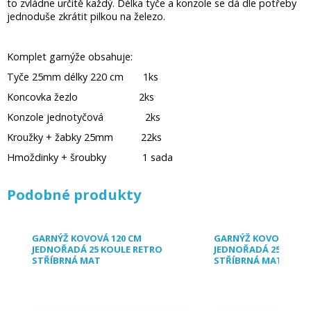
to zvládne určitě každý. Délka tyče a konzole se dá dle potřeby
jednoduše zkrátit pilkou na železo.
Komplet garnýže obsahuje:
Tyče 25mm délky 220 cm 1ks
Koncovka žezlo 2ks
Konzole jednotyčová 2ks
Kroužky + žabky 25mm 22ks
Hmoždinky + šroubky 1 sada
Podobné produkty
GARNÝŽ KOVOVÁ 120 CM
GARNÝŽ KOVOVÁ 130
JEDNOŘADÁ 25 KOULE RETRO
JEDNOŘADÁ 25 KOUL
STŘÍBRNÁ MAT
STŘÍBRNÁ MAT