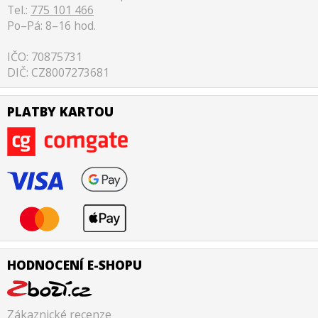
Tel.:
775 101 466
Po–Pá: 8–16 hod.
IČO: 70875731
DIČ: CZ8007273681
PLATBY KARTOU
HODNOCENÍ E-SHOPU
Zákaznické recenze